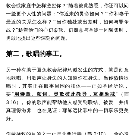
教会或家庭中怎样激励你？”随着彼此熟悉，你还可以问
一些更个人性的问题：“你近来的灵命如何？”“你和妻子
最近的关系怎么样？”“当你独处或出差时，如何与罪争
战？”趁着他们的心仍柔软、仍愿意与圣徒一同聚集时，
勇敢地提出这些深刻的问题。
第二，歌唱的事工。
另一种有助于避免教会纪律惩诫发生的方式，就是刻意
地歌唱。用歌声让身边的人知道你在身边。当你热情歌
唱时，其实正在服事周围的肢体——正如圣经所说，
要“
用诗章、颂词、灵歌彼此教导，互相劝戒
”（西
3:16）。你的歌声能帮助他人感受到联结、被爱，并借
真理得滋养，也在见证：耶稣远比罪中的一切享乐更美
好。
你蒙拯救的目的之一正是为要行善（弗 2:10）。全心投