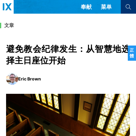
奉献
菜单
查看全部
查看全部
文章
文章
书评
访谈
问答
避免教会纪律发生：从智慧地选
正
體
来信
择主日座位开始
隐私条款
其他的模式
Eric Brown
教会带领
解经式讲道与神学
简体中文
正體中文
英语
福音传讲与宣教
成员制与教会纪律
西班牙语
葡萄牙语
俄语
乌兹别克语
达里语
波斯语
团契生活与祷告
法语
罗马尼亚语
波兰语
越南语
意大利语
德语
韩语
土耳其语
阿拉伯语
阿尔巴尼亚语
塞尔维亚语
柬埔寨语