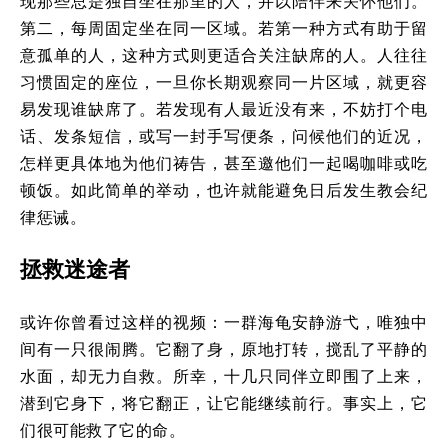
现那些总是独自坐在那里的人，并以陪伴来关怀他们。
第二，每周固定坐在同一区域。若第一种方式有助于留
意孤单的人，这种方式则更适合关注缺席的人。人往往
习惯固定的座位，一旦你长期观察同一片区域，就更容
易发现谁缺席了。若发现有人最近没有来，不妨打个电
话、发条短信，或写一封手写便条，问候他们的近况，
怎样更具体地为他们祷告，甚至邀他们一起喝咖啡或吃
顿饭。如此简单的举动，也许就能避免日后发生教会纪
律惩诫。
拯救迷途者
或许你曾看过这样的视频：一群海龟安静游弋，唯独中
间有一只很闹腾。它翻了身，原地打转，搅乱了平静的
水面，却无力自救。所幸，十几只同伴立即围了上来，
潜到它身下，将它翻正，让它能继续前行。事实上，它
们很可能救了它的命。