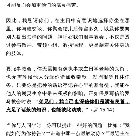
可能反而会加重他们的属灵痛苦。
因此，我恳请你们，在主日中有意识地选择你坐在哪
里、你与谁交谈、你聚会结束后停留多久，以及你要向
别人提出怎样的问题。神呼召我们服事教会，不仅是透
过参与敬拜、带领小组、教授课程，更是藉着关怀身边
的肢体。
要服事教会，你无需拥有像执事或主日学老师的头衔，
也无需等候他人分派你诸如收奉献、发周报等具体任
务。只要你是把神的话语存记在心里的基督徒，就能在
他人的属灵生命中带来积极的影响。正如保罗写信给罗
马教会时说：“
弟兄们，我自己也深信你们是满有良善，
充足了诸般的知识，也能彼此劝戒
。
”（罗 15:14）
当你与人同坐时，你可以提出一些好的问题，比如：“我
能如何为你祷告？”“讲道中哪一点最触动你？”“最近主在