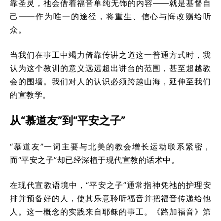
靠圣灵，祂会借着福音单纯无饰的内容——就是基督自
己——作为唯一的途径，将重生、信心与悔改赐给听
众。
当我们在事工中竭力倚靠传讲之道这一普通方式时，我
认为这个教训的意义远远超出讲台的范围，甚至超越教
会的围墙。我们对人的认识必须跨越山海，延伸至我们
的宣教学。
从“慕道友”到“平安之子”
“慕道友”一词主要与北美的教会增长运动联系紧密，
而“平安之子”却已经深植于现代宣教的话术中。
在现代宣教语境中，“平安之子”通常指神凭祂的护理安
排并预备好的人，使其乐意聆听福音并把福音传递给他
人。这一概念的实践来自耶稣的事工。《路加福音》第