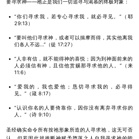
要寻求神——祂正是我们一切追寻与渴慕的终极对象：
“你们寻求我，若专心寻求我，就必寻见。”（耶
29:13）
“要叫他们寻求神，或者可以揣摩而得，其实他离我
们各人不远…”（徒 17:27）
“人非有信，就不能得神的喜悦；因为到神面前来的
人必须信有神，且信他赏赐那寻求他的人。”（来
11:6）
“爱我的，我也爱他；恳切寻求我的，必寻得
见。”（箴 8:17）
“认识你名的人要倚靠你，因你没有离弃寻求你的
人。”（诗 9:10）
圣经确实命令所有按祂形象所造的人寻求祂，这无可否
认。但若因此就推断神赋予堕落之人自我寻求祂的能