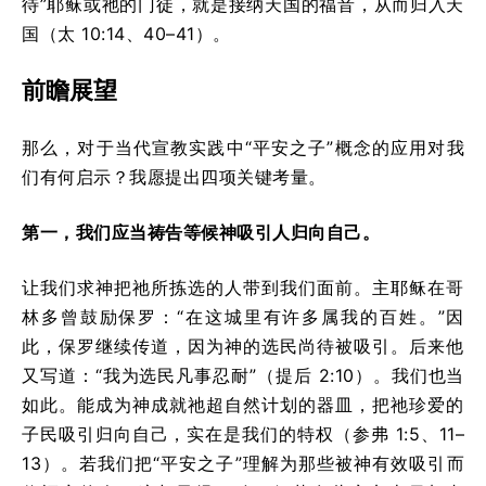
待”耶稣或祂的门徒，就是接纳天国的福音，从而归入天
国（太 10:14、40–41）。
前瞻展望
那么，对于当代宣教实践中“平安之子”概念的应用对我
们有何启示？我愿提出四项关键考量。
第一，我们应当祷告等候神吸引人归向自己。
让我们求神把祂所拣选的人带到我们面前。主耶稣在哥
林多曾鼓励保罗：“在这城里有许多属我的百姓。”因
此，保罗继续传道，因为神的选民尚待被吸引。后来他
又写道：“我为选民凡事忍耐”（提后 2:10）。我们也当
如此。能成为神成就祂超自然计划的器皿，把祂珍爱的
子民吸引归向自己，实在是我们的特权（参弗 1:5、11–
13）。若我们把“平安之子”理解为那些被神有效吸引而