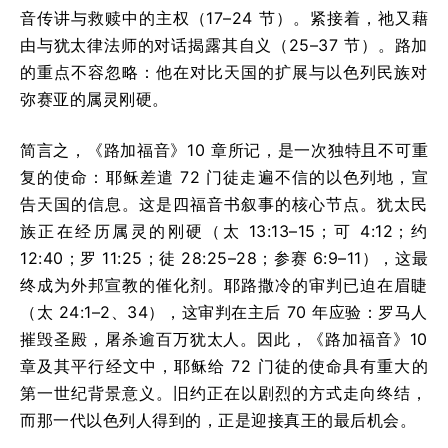
音传讲与救赎中的主权（17–24 节）。紧接着，祂又藉
由与犹太律法师的对话揭露其自义（25–37 节）。路加
的重点不容忽略：他在对比天国的扩展与以色列民族对
弥赛亚的属灵刚硬。
简言之，《路加福音》10 章所记，是一次独特且不可重
复的使命：耶稣差遣 72 门徒走遍不信的以色列地，宣
告天国的信息。这是四福音书叙事的核心节点。犹太民
族正在经历属灵的刚硬（太 13:13–15；可 4:12；约
12:40；罗 11:25；徒 28:25–28；参赛 6:9–11），这最
终成为外邦宣教的催化剂。耶路撒冷的审判已迫在眉睫
（太 24:1–2、34），这审判在主后 70 年应验：罗马人
摧毁圣殿，屠杀逾百万犹太人。因此，《路加福音》10
章及其平行经文中，耶稣给 72 门徒的使命具有重大的
第一世纪背景意义。旧约正在以剧烈的方式走向终结，
而那一代以色列人得到的，正是迎接真王的最后机会。