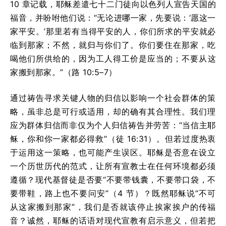
10 章记载，耶稣差遣七十二门徒向以色列人宣告天国的
福音，并吩咐他们说：“无论进哪一家，先要说：‘愿这一
家平安。’那里若有当得平安的人，你们所求的平安就必
临到那家；不然，就归与你们了。你们要住在那家，吃
喝他们所供给的，因为工人得工价是应当的；不要从这
家搬到那家。”（路 10:5–7）
通过祷告寻求关键人物的归信以影响一个社会群体的策
略，虽非总是可行或适用，却的确有其合理性。我们理
应为群体归信而非仅为个人归信祷告并劳苦：“当信主耶
稣，你和你一家都必得救”（徒 16:31）。但若过度热衷
于运用这一策略，也可能产生误区。耶稣是否意在设立
一个历世历代的范式，让所有宣教士在任何环境都必须
遵循？现代基督徒是否要“不要带钱囊，不要带口袋，不
要带鞋，路上也不要问安”（4 节）？既然耶稣说“不可
从这家搬到那家”，我们是否就该停止挨家挨户的传福
音？诚然，耶稣的话语对现代宣教有启示意义，但若把