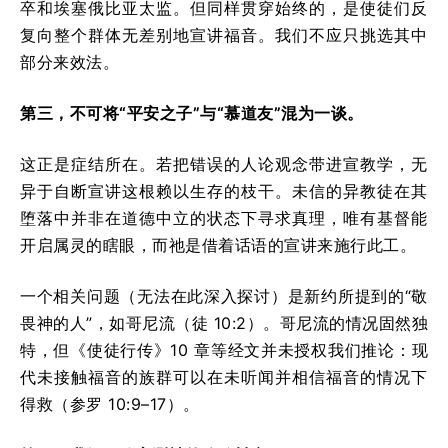
卒和埃塞俄比亚太监。但同样贯穿始终的，是使徒们反
复向整个群体无差别地宣讲福音。我们不应只挑选其中
部分来效法。
第三，不可将“平安之子”与“慕道友”混为一谈。
这正是症结所在。若把错误的人论观念带进宣教学，无
异于自断宣讲这根赖以生存的枝干。未信的异教徒在其
堕落中并非在道德中立的状态下寻求真理，唯有基督能
开启属灵的瞎眼，而祂是借着话语的宣讲来施行此工。
一个相关问题（无法在此深入探讨）是新约所提到的“敬
畏神的人”，如哥尼流（徒 10:2）。哥尼流的情况固然独
特，但《使徒行传》10 章等经文并未授权我们推论：现
代未接触福音的族群可以在未听闻并相信福音的情况下
得救（参罗 10:9–17）。