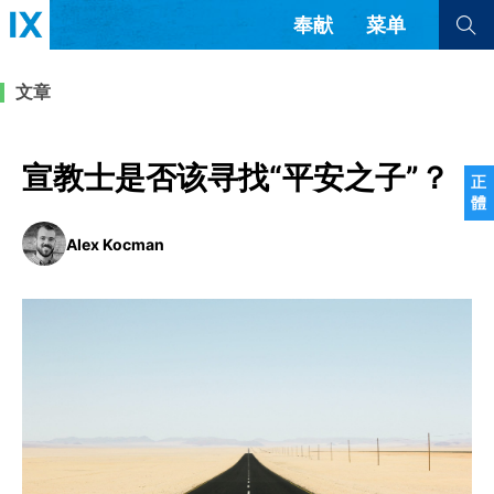
奉献
菜单
查看全部
查看全部
文章
文章
书评
访谈
问答
宣教士是否该寻找“平安之子”？
正
體
来信
Alex Kocman
隐私条款
其他的模式
教会带领
解经式讲道与神学
简体中文
正體中文
英语
福音传讲与宣教
成员制与教会纪律
西班牙语
葡萄牙语
俄语
乌兹别克语
达里语
波斯语
团契生活与祷告
法语
罗马尼亚语
波兰语
越南语
意大利语
德语
韩语
土耳其语
阿拉伯语
阿尔巴尼亚语
塞尔维亚语
柬埔寨语