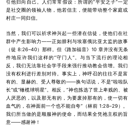
引他归向自己。人们常常假设：所谓的“平安之子”一定
是社交圈的领袖人物，他若信主，便能带动整个家庭或
村庄一同归信。
当然，我们可以祈求神兴起一些潜在信徒，使他们在社
群中产生影响力——正如腓利与埃塞俄比亚太监的故事
（徒 8:26–40）那样。但《路加福音》10 章并没有无条
件地应许我们这样的“守门人”。与当下流行的理论相
反，我们无法靠社会学手段来强行推动教会倍增。我们
没有权利进行差别对待。事实上，神呼召的往往不是富
有的、显赫的、受人尊敬的——换句话说，不是“啦啦队
长”或“橄榄球明星”。相反，“神也拣选了世上卑贱的、被
人厌恶的，以及那无有的，为要废掉那有的，使一切有
血气的，在神面前一个也不能自夸”（林前 1:28–29）。
我们所当做的是顺服神的使命，而结果全凭祂主权的旨
意——感谢神！