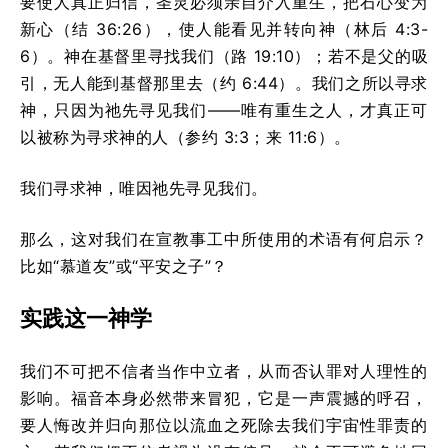
要使人真正归信，圣灵必须亲自介入重生，把石心变为
新心（结 36:26），使人能看见并转向神（林后 4:3-
6）。神在基督里寻找我们（路 19:10）；若不是父的吸
引，无人能到基督那里去（约 6:44）。我们之所以寻求
神，只因为祂先寻见我们——唯有重生之人，才真正可
以被称为寻求神的人（参约 3:3；来 11:6）。
我们寻求神，唯因祂先寻见我们。
那么，这对我们在宣教事工中所使用的术语有何启示？
比如“慕道友”或“平安之子”？
实践这一神学
我们不可把不信者当作中立者，从而否认罪对人理性的
影响。福音本身必然带来冒犯，它是一声震撼的呼召，
要人悔改并归向那位以流血之死除去我们宇宙性罪责的