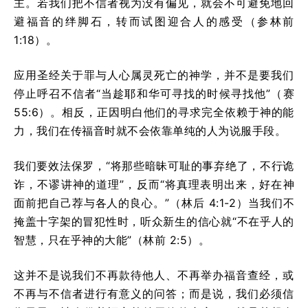
主。若我们把不信者视为没有偏见，就会不可避免地回
避福音的绊脚石，转而试图迎合人的感受（参林前
1:18）。
应用圣经关于罪与人心属灵死亡的神学，并不是要我们
停止呼召不信者“当趁耶和华可寻找的时候寻找他”（赛
55:6）。相反，正因明白他们的寻求完全依赖于神的能
力，我们在传福音时就不会依靠单纯的人为说服手段。
我们要效法保罗，“将那些暗昧可耻的事弃绝了，不行诡
诈，不谬讲神的道理”，反而“将真理表明出来，好在神
面前把自己荐与各人的良心。”（林后 4:1-2）当我们不
掩盖十字架的冒犯性时，听众新生的信心就“不在乎人的
智慧，只在乎神的大能”（林前 2:5）。
这并不是说我们不再款待他人、不再举办福音查经，或
不再与不信者进行有意义的问答；而是说，我们必须信