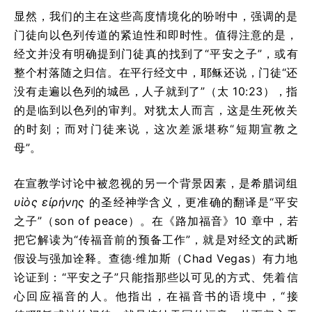
显然，我们的主在这些高度情境化的吩咐中，强调的是
门徒向以色列传道的紧迫性和即时性。值得注意的是，
经文并没有明确提到门徒真的找到了“平安之子”，或有
整个村落随之归信。在平行经文中，耶稣还说，门徒“还
没有走遍以色列的城邑，人子就到了”（太 10:23），指
的是临到以色列的审判。对犹太人而言，这是生死攸关
的时刻；而对门徒来说，这次差派堪称“短期宣教之
母”。
在宣教学讨论中被忽视的另一个背景因素，是希腊词组
υἱὸς εἰρήνης
的圣经神学含义，更准确的翻译是“平安
之子”（son of peace）。在《路加福音》10 章中，若
把它解读为“传福音前的预备工作”，就是对经文的武断
假设与强加诠释。查德·维加斯（Chad Vegas）有力地
论证到：“平安之子”只能指那些以可见的方式、凭着信
心回应福音的人。他指出，在福音书的语境中，“接