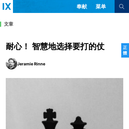
奉献
菜单
查看全部
查看全部
文章
文章
书评
访谈
问答
耐心！ 智慧地选择要打的仗
正
體
来信
Jeramie Rinne
隐私条款
其他的模式
教会带领
解经式讲道与神学
简体中文
正體中文
英语
福音传讲与宣教
成员制与教会纪律
西班牙语
葡萄牙语
俄语
乌兹别克语
达里语
波斯语
团契生活与祷告
法语
罗马尼亚语
波兰语
越南语
意大利语
德语
韩语
土耳其语
阿拉伯语
阿尔巴尼亚语
塞尔维亚语
柬埔寨语