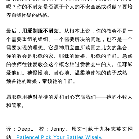
呢？你的不耐烦是否源于个人的不安全感或骄傲？要培
养自我怀疑的品格。
最后，
用爱制服不耐烦
。从根本上说，你的教会不是一
个需要重组的组织、一个需要解决的问题，也不是一个
需要实现的理想。它是神用宝血所赎回之儿女的集合。
你的教会是耶稣的家、耶稣的新娘、耶稣的羊群。急躁
的牧师往往爱教会这个概念胜过爱教会中的人。但耶稣
爱他们。祂慢慢地、耐心地、温柔地使祂的孩子成熟，
预备祂的新娘，带领祂的羊群。
愿耶稣用祂对圣徒的爱和耐心充满我们——祂的小牧人
和管家。
译：DeepL；校：Jenny。原文刊载于九标志英文网
站：
Patience! Pick Your Battles Wisely
.