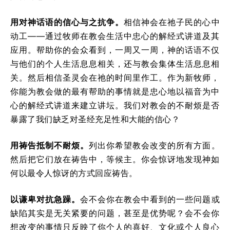
用对神话语的信心与之抗争。
相信神会在祂子民的心中
动工——通过牧师在教会生活中忠心的解经式讲道及其
应用。帮助你的会众看到，一周又一周，神的话语不仅
与他们的个人生活息息相关，还与教会集体生活息息相
关。然后相信圣灵会在祂的时间里作工。作为新牧师，
你能为教会做的最有帮助的事情就是忠心地以福音为中
心的解经式讲道来建立讲坛。我们对教会的不耐烦是否
暴露了我们缺乏对圣经充足性和大能的信心？
用祷告抵制不耐烦。
列出你希望教会改变的所有方面。
然后把它们放在祷告中，等候主。你会惊讶地发现神如
何以最令人惊讶的方式回应祷告。
以谦卑对抗急躁。
会不会你在教会中看到的一些问题或
缺陷其实是无关紧要的问题，甚至是优势呢？会不会你
想改变的事情只反映了你个人的喜好、文化或个人良心