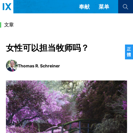
奉献
菜单
查看全部
查看全部
文章
文章
书评
访谈
问答
女性可以担当牧师吗？
正
體
来信
Thomas R. Schreiner
隐私条款
其他的模式
教会带领
解经式讲道与神学
简体中文
正體中文
英语
福音传讲与宣教
成员制与教会纪律
西班牙语
葡萄牙语
俄语
乌兹别克语
达里语
波斯语
团契生活与祷告
法语
罗马尼亚语
波兰语
越南语
意大利语
德语
韩语
土耳其语
阿拉伯语
阿尔巴尼亚语
塞尔维亚语
柬埔寨语