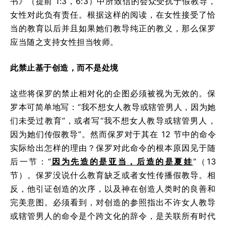
书》（提前 1:3，6:3）中所致信的会众受扰于假教导，
女性对此负有责任。根据这样的阅读，在女性接受了恰
当的教育以后并且如果她们教导纯正的教义，那么保罗
应当随之支持女性担当牧师。
此禁止基于创造，而不是处境
这些将保罗的禁止相对化的企图必须被视为无效的。保
罗本可简单地写：“我不想女人教导或辖管男人，因为她
们未受过教育”，或者写“我不想女人教导或辖管男人，
因为她们传假教导”。然而保罗对于其在 12 节中的命令
实际给出怎样的理由？保罗对此命令的根本原因见于随
后一节：“
因为先造的是亚当，后造的是夏娃
”（13
节）。保罗没说什么教育缺乏或者女性传播假教导。相
反，他引证创造的次序，以及神在创造人类时的良善和
完美意图。必须看到，对创造的参照指出不许女人教导
或辖管男人的命令是个跨文化的辞令，是关联所有时代