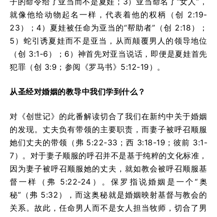
子的命令给了亚当而不是夏娃；3）亚当命名了“女人”，
就像他给动物起名一样，代表着他的权柄（创 2:19-
23）；4）夏娃被任命为亚当的“帮助者”（创 2:18）；
5）蛇引诱夏娃而不是亚当，从而颠覆男人的领导地位
（创 3:1-6）；6）神首先对亚当说话，即便是夏娃首先
犯罪（创 3:9；参阅《罗马书》5:12-19）。
从圣经对婚姻的教导中我们学到什么？
对《创世记》的此番解读切合了我们在新约中关于婚姻
的发现。丈夫负有带领的主要职责，而妻子被呼召顺服
她们丈夫的带领（弗 5:22-33；西 3:18-19；彼前 3:1-
7）。对于妻子顺服的呼召并不是基于纯粹的文化标准，
因为妻子被呼召顺服她的丈夫，就如教会被呼召顺服基
督一样（弗 5:22-24）。保罗指说婚姻是一个“奥
秘”（弗 5:32），而这奥秘就是婚姻映射基督与教会的
关系。故此，任命男人而不是女人担当牧师，切合了男