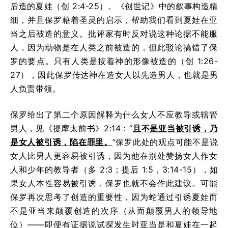
后造的夏娃（创 2:4-25）。《创世记》中的叙事构造精
细，并且保罗藉着圣灵的启示，帮助我们看到夏娃在亚
当之后被造的意义。批评家有时反对说这种论据不能服
人，因为动物是在人类之前被造的，但此驳论搞错了保
罗的要点。只有人类是按着神的形像被造的（创 1:26-
27），因此保罗传达神在造女人以先造男人，也就是男
人负责带领。
保罗给出了第二个原因解释为什么女人不应教导或辖管
男人，见《提摩太前书》2:14：“
且不是亚当被引诱，乃
是女人被引诱，陷在罪里。
”保罗此处的观点可能不是说
女人比男人更容易被引诱，因为他在别处赞扬女人作女
人和少年的教导者（多 2:3；提后 1:5，3:14-15），如
果女人本性容易被引诱，保罗也就不会作此建议。可能
保罗再次思考了创造的重要性，因为蛇通过引诱夏娃而
不是亚当来颠覆创造的次序（从而颠覆男人的领导地
位）——即便有证据说试探发生时亚当是和夏娃在一起