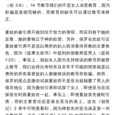
（创 3:6）。14 节教导我们的不是女人未受教育，因为
欺骗是道德范畴的，而教育的缺失可以通过教导来矫
正。
夏娃的被引诱不能归结于智力的薄弱，而应归咎于她的
反叛，她的要独立于神的欲望。另外，保罗在此处引证
夏娃被引诱不是说以弗所的妇人扮演着传异教的主要角
色，因为《提摩太前书》中提到的假教师是男人（提前
1:20）。事实上，假如女人因为支持错误的教导而被禁
止教导，我们会得出奇特并且非常不可能的情形就是以
弗所的所有基督徒妇人都被错误的教导所欺骗。然而，
保罗的观点是撒但试探夏娃而不是亚当就颠覆了男人的
领导地位，因为撒但引诱和试探了女人，即便亚当在试
探发生时跟夏娃在一起。事实上，即便夏娃首先被蛇引
诱，罪的主要责任还是落在亚当的肩上。这在《创世
记》3 章中可明显看到，因为神首先对亚当谈及第一对