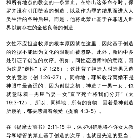
和所有地点的教会的一条禁止。在给出这条命令时，保
罗并没有引用堕落的创造，以及作为罪的结果而进入人
类生活的各种后果。而是，他将此禁止基于在罪进入世
界以前存在的全然良善的创造。
女性不应担当牧师的根本原因就在这里，因此基于创造
的论据不能因为文化的限制而被忽略。此外，新约中多
处引证了创造的次序。例如，同性恋违背神的意愿，因
为这是“逆性”（罗 1:26）；这违背了神造人时造男又造
女的意愿（创 1:26-27）。同样地，耶稣教导离婚不是
神眼中最合适的，因为创世之初，神造了一男一女，也
就意味着一男应当娶一女“直至死亡将我们分开”（太
19:3-12）。所以，同样地，所有的食物，因着是神创造
所赐的，都要感谢着领受（提前 4:3-5）。
在《提摩太前书》2:11-15 中，保罗明确地将不许女人教
导和辖管的禁止基于创造的次序，也就是先造的亚当，