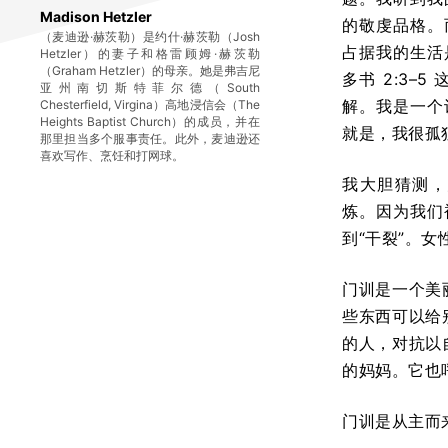
Madison Hetzler
的敬虔品格。
（麦迪逊·赫茨勒）是约什·赫茨勒（Josh
占据我的生活
Hetzler）的妻子和格雷顾姆·赫茨勒
（Graham Hetzler）的母亲。她是弗吉尼
多书 2:3
亚州南切斯特菲尔德（South
解。我是一个
Chesterfield, Virgina）高地浸信会（The
Heights Baptist Church）的成员，并在
就是，我很孤
那里担当多个服事责任。此外，麦迪逊还
喜欢写作、烹饪和打网球。
我大胆猜测，
炼。因为我们
到“干裂”。
门训是一个美
些东西可以给
的人，对抗以
的妈妈。它也
门训是从主而