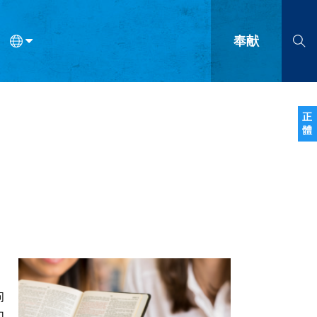
奉献
语
法语
罗马尼亚语
波兰语
越南语
塞尔维亚语
柬埔寨语
正
體
会的九个标志？
什么是九标志事工？
神学
福音传讲与宣教
问答
成
问
们