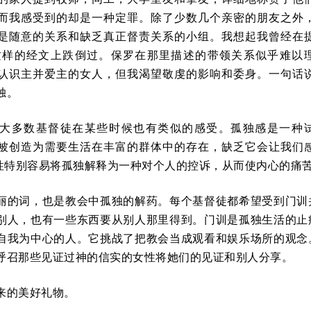
而我感受到的却是一种定罪。除了少数几个亲密的朋友之外
是随意的关系和缺乏真正督责关系的小组。我想起我曾经在
–5 这样的经文上跌倒过。保罗在那里描述的带领关系似乎难以
认识主并爱主的女人，但我渴望敬虔的影响和委身。一句话
独。
大多数基督徒在某些时候也有类似的感受。孤独感是一种
被创造为需要生活在丰富的群体中的存在，缺乏它会让我们
女性特别容易将孤独解释为一种对个人的控诉，从而使内心的痛
丽的词，也是教会中孤独的解药。每个基督徒都希望受到门训
别人，也有一些东西要从别人那里得到。门训是孤独生活的止
自我为中心的人。它挑战了把教会当成观看和娱乐场所的观念
呼召那些见证过神的信实的女性将她们的见证和别人分享。
来的美好礼物。