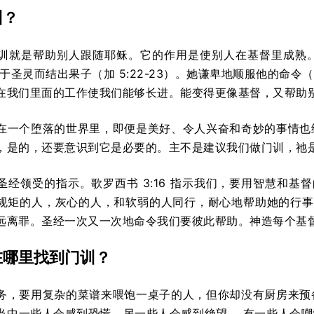
训？
训就是帮助别人跟随耶稣。它的作用是使别人在基督里成熟
连于圣灵而结出果子（加 5:22-23）。她谦卑地顺服他的命
在我们里面的工作使我们能够长进。能变得更像基督，又帮助
在一个堕落的世界里，即便是美好、令人兴奋和奇妙的事情也
，是的，还要意识到它是必要的。主不是建议我们做门训，祂
经领受的指示。歌罗西书 3:16 指示我们，要用智慧和基督
规矩的人，灰心的人，和软弱的人同行，耐心地帮助她的行事为人
远离罪。圣经一次又一次地命令我们要彼此帮助。神造每个基
在哪里找到门训？
务，要用复杂的菜谱来喂饱一桌子的人，但你却没有厨房来预
当中一些人会感到恐慌，另一些人会感到绝望， 有一些人会