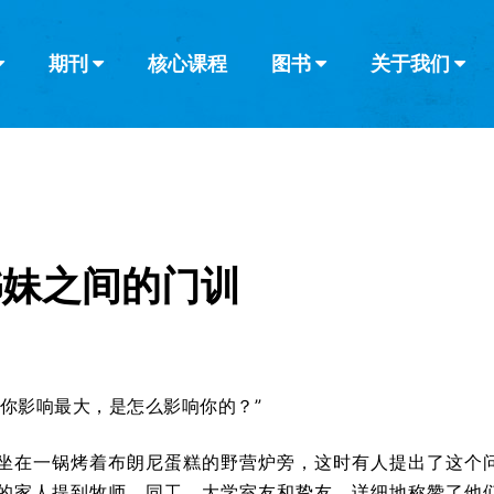
期刊
核心课程
图书
关于我们
查看全部
查看全部
葡萄牙语
俄语
乌兹别克语
达里语
波斯
韩语
土耳其语
阿拉伯语
阿尔巴尼亚语
栏目
其他的模式
什么是健康教
教会带领
书评
解经式讲道与
访谈
姊妹之间的门训
对你影响最大，是怎么影响你的？”
坐在一锅烤着布朗尼蛋糕的野营炉旁，这时有人提出了这个
的家人提到牧师，同工，大学室友和挚友，详细地称赞了他