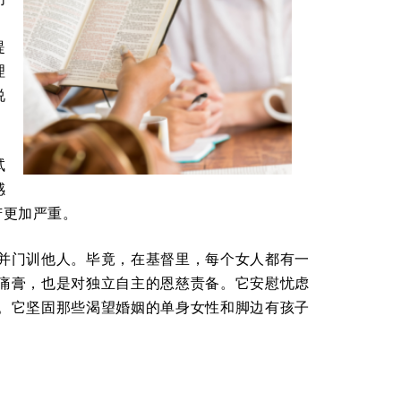
，
提
理
说
试
感
苦更加严重。
并门训他人。毕竟，在基督里，每个女人都有一
痛膏，也是对独立自主的恩慈责备。它安慰忧虑
。它坚固那些渴望婚姻的单身女性和脚边有孩子