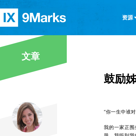
资源
简体中文
正體中文
英语
西班牙语
意大利语
德语
分类
文章
隐私条款
文章
鼓励
“你一生中谁
我的一家正围
题。我听到我