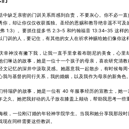
活中缺乏亲密的门训关系而感到自责，不要灰心。你不必一直
诱你，却让你仅仅收获孤独。圣经的恩赐和教导绝非遥不可及
（弗 1:3）。要抓住提多书 2:3–5 和约翰福音 13:34–3
以门训的人，要记住，有其他的女人在祈求神赐给她们像你这
庆幸神没有撇下我，让我一直手里拿着布朗尼的美食，心里
他们琳达的故事，她是一位十一个孩子的母亲，喜欢研究清教
经文记忆的深井中汲取灵感。她愿意我一起散步，有时候每周
心我与基督的同行关系，我的婚姻，以及我作为母亲的新角色
们特瑞萨的故事，她是一位有 40 年服事经历的宣教士，她
年之久。她把我好动的儿子放在膝盖上颠动，帮助我思考一些
梅根，一位刚订婚的年轻神学院学生。当我和她分享我那段时
我现在同样需要这些教训。