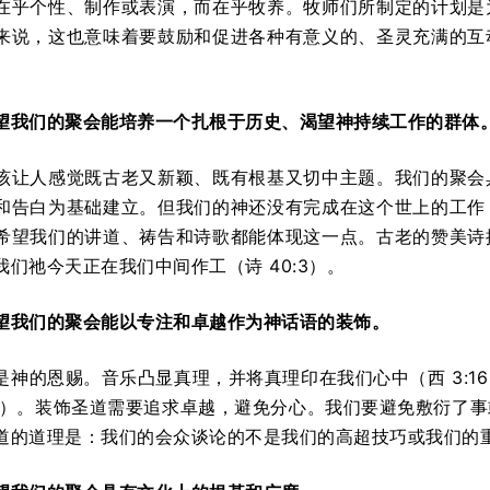
在乎个性、制作或表演，而在乎牧养。牧师们所制定的计划是
来说，这也意味着要鼓励和促进各种有意义的、圣灵充满的互
望我们的聚会能培养一个扎根于
历史
、
渴望
神持续工作的群体
该让人感觉既古老又新颖、既有根基又切中主题。我们的聚会
和告白为基础建立。但我们的神还没有完成在这个世上的工作
希望我们的讲道、祷告和诗歌都能体现这一点。古老的赞美诗
们祂今天正在我们中间作工（诗 40:3）。
望我们的聚会能以专注和
卓越作
为神话语的
装饰
。
是神的恩赐。音乐凸显真理，并将真理印在我们心中（西 3:1
:19）。装饰圣道需要追求卓越，避免分心。我们要避免敷衍了
道的道理是：我们的会众谈论的不是我们的高超技巧或我们的