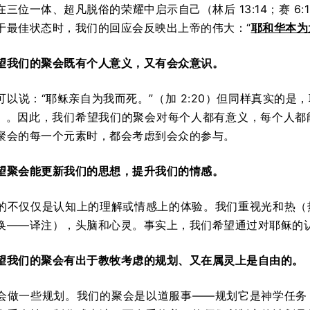
三位一体、超凡脱俗的荣耀中启示自己（林后 13:14；赛 6:
于最佳状态时，我们的回应会反映出上帝的伟大：“
耶和华本为
望我们的聚会既有
个人
意义，又有
会众
意识。
可以说：“耶稣亲自为我而死。”（加 2:20）但同样真实的
 5:9）。因此，我们希望我们的聚会对每个人都有意义，每个
聚会的每一个元素时，都会考虑到会众的参与。
望聚会能更新我们的
思想
，提升我们的
情感
。
的不仅仅是认知上的理解或情感上的体验。我们重视光和热（
换——译注），头脑和心灵。事实上，我们希望通过对耶稣的
望我们的聚会有出于教牧考虑的
规划、
又在属灵上是
自由
的。
会做一些规划。我们的聚会是以道服事——规划它是神学任务