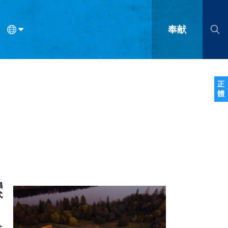
奉献
语
法语
罗马尼亚语
波兰语
越南语
塞尔维亚语
柬埔寨语
正
體
会的九个标志？
什么是九标志事工？
神学
福音传讲与宣教
问答
成
倡
式