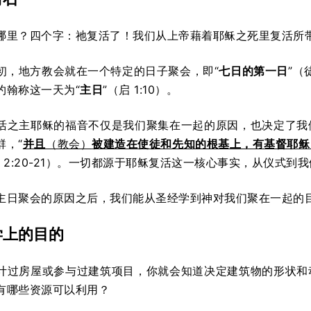
哪里？四个字：祂复活了！我们从上帝藉着耶稣之死里复活所
初，地方教会就在一个特定的日子聚会，即“
七日的第一日
”（
徒约翰称这一天为“
主日
”（启 1:10）。
活之主耶稣的福音不仅是我们聚集在一起的原因，也决定了我
群，“
并且
（教会）
被建造在使徒和先知的根基上，有基督耶稣
弗 2:20-21）。一切都源于耶稣复活这一核心事实，从仪式
主日聚会的原因之后，我们能从圣经学到神对我们聚在一起的
学上的目的
计过房屋或参与过建筑项目，你就会知道决定建筑物的形状和
有哪些资源可以利用？