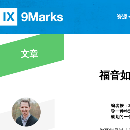
资源
简体中文
正體中文
英语
西班牙语
意大利语
德语
分类
文章
隐私条款
文章
福音
编者按：
导一种特
规划的一