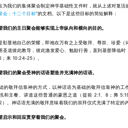
在为我们的集体聚会制定神学基础性文件时，就从上述对复活
聚会：十二个目标
”的文档。以下是这些目标的简短解释：
望我们的主日聚会能够实现上帝
纵向
和
横向
的目的。
是彰显祂自己的荣耀，即祂在万有之上受敬拜、尊崇、珍爱（诗 
用圣道彼此教导，彼此激发爱心、勉励行善，直到基督降临时，神
26；来 10:24-25）。
望我们的聚会受神的话语
塑造
并
充满
神的话语。
础的敬拜信靠神的方式，以神话语为基础的敬拜信靠神的工
主餐、讲道这些普通的蒙恩之道（提前 2:1、8；弗 5:19；西 
 4:2）。神话语充满的敬拜意味着我们的崇拜仪式充满了特定
望
启示
和
回应
贯穿着我们的聚会。