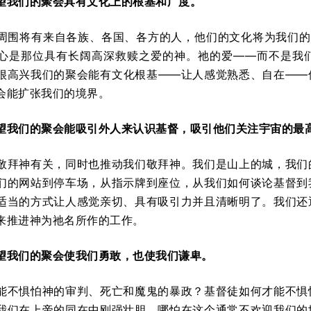
望我们的聚会具有文化上的
根基
和
广度
。
围将有来自各族、各国、各方的人，他们的文化将为我们的属天经历
心是那位具有长阔高深救赎之爱的神。祂的爱——而不是我
很高兴我们的聚会能有文化根基——让人感觉熟悉、自在——
会能扩张我们的境界。
望我们的聚会能吸引
外人
来认识基督，吸引他们关注宇宙的
最
敬拜神有关，同时也推动我们敬拜神。我们是山上的城，我们
从我们的网站到停车场，从指示牌到座位，从我们如何谈论基督
适当的方式让人感觉亲切、具有吸引力并且清晰明了。我们还
来推进神为祂名所作的工作。
望我们的聚会使我们
勇敢
，也使我们
谦卑
。
能不惧怕神的审判、死亡和魔鬼的暴政？基督徒如何才能不惧
我们在上帝的同在中刚强壮胆，哪怕在这个通常不欢迎我们的