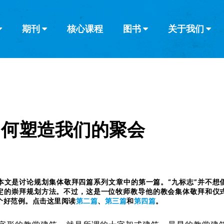
期刊
核心课程
图书
关于我们
查看全部
查看全部
葡萄牙语
俄语
乌兹别克语
达里语
波斯
韩语
土耳其语
阿拉伯语
阿尔巴尼亚语
栏目
其他的模式
什么是健康教
教会带领
书评
解经式讲道与
访谈
如何塑造我们的聚会
本文是讨论规划集体敬拜四篇系列文章中的第一篇。“九标志”并不想
定的崇拜规划方法。不过，这是一位牧师教导他的教会集体敬拜和仪
个好范例。点击这里阅读
第二篇
、
第三篇
和
第四篇
。