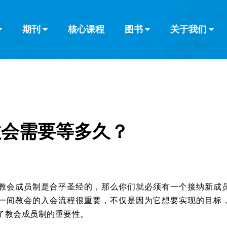
期刊
核心课程
图书
关于我们
查看全部
查看全部
葡萄牙语
俄语
乌兹别克语
达里语
波斯
韩语
土耳其语
阿拉伯语
阿尔巴尼亚语
栏目
其他的模式
什么是健康教
教会带领
书评
解经式讲道与
访谈
教会需要等多久？
教会成员制是合乎圣经的，那么你们就必须有一个接纳新成
一间教会的入会流程很重要，不仅是因为它想要实现的目标
了教会成员制的重要性。