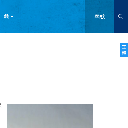
奉献
语
法语
罗马尼亚语
波兰语
越南语
塞尔维亚语
柬埔寨语
正
體
会的九个标志？
什么是九标志事工？
神学
福音传讲与宣教
问答
成
员
，