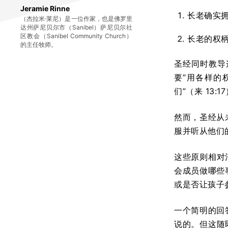
Jeramie Rinne
长老确实
（杰拉米·莱尼）是一位作家，也是佛罗里
达州萨尼贝尔市（Sanibel）萨尼贝尔社
区教会（Sanibel Community Church）
长老的权
的主任牧师。
圣经同时教导
要“用各样的
们”（来 1
然而，圣经从
服并听从他们的
这些原则相对
会成员做哪些
或是否让孩子
一个简明的回
说的。但这随