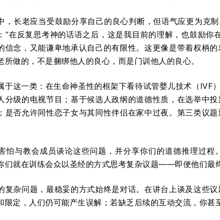
中，长老应当受鼓励分享自己的良心判断，但语气应更为克制
：“在反复思考神的话语之后，这是我目前的理解，也鼓励你
的信念，又能谦卑地承认自己的有限性。这更像是带着权柄的
老所做的，不是捆绑他人的良心，而是门训他人的良心。
属于这一类：在生命神圣性的框架下看待试管婴儿技术（IVF）
人分级的电视节目；基于候选人政纲的道德性质，在选举中投
；是否允许同性恋子女与其同性伴侣在家中过夜。第三类议题
。
害怕与教会成员谈论这些问题，并分享你们的道德推理过程
你们就在训练会众以圣经的方式思考复杂议题——即便他们最
的复杂问题，最稳妥的方式始终是对话。在讲台上谈及这些议
和限定，人们仍可能产生误解；若缺乏后续的互动交流，你甚