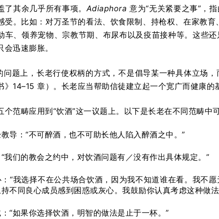
盖了其余几乎所有事项。
Adiaphora
意为“无关紧要之事”，
感受。比如：对万圣节的看法、饮食限制、持枪权、在家教育
动车、领养宠物、宗教节期、布尿布以及疫苗接种等。这些还
只会迅速膨胀。
”的问题上，长老行使权柄的方式，不是倡导某一种具体立场
书》14–15 章）。长老应当帮助信徒建立起一个宽广而健康
五个范畴应用到“饮酒”这一议题上。以下是长老在不同范畴中
教导：“不可醉酒，也不可助长他人陷入醉酒之中。”
“我们的教会之约中，对饮酒问题有／没有作出具体规定。”
心：“我选择不在公共场合饮酒，因为我不知道谁在看。我不愿
上持不同良心成员感到困惑或灰心。我鼓励你认真考虑这种做法
：“如果你选择饮酒，明智的做法是止于一杯。”