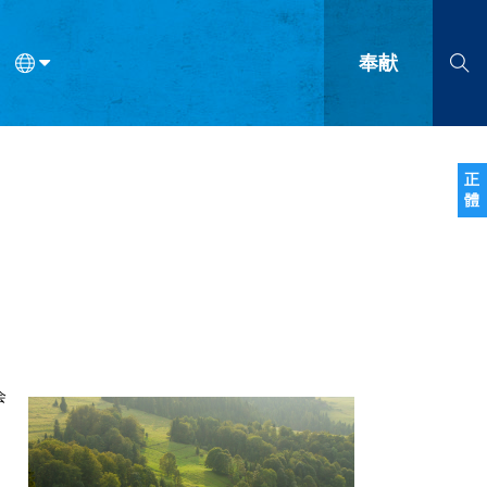
奉献
语
法语
罗马尼亚语
波兰语
越南语
塞尔维亚语
柬埔寨语
正
體
会的九个标志？
什么是九标志事工？
神学
福音传讲与宣教
问答
成
会