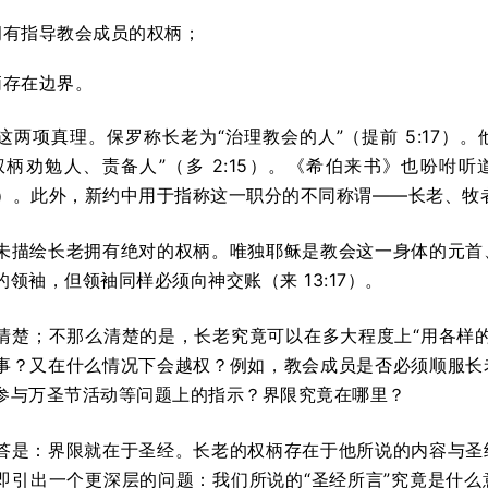
拥有指导教会成员的权柄；
柄存在边界。
这两项真理。保罗称长老为“治理教会的人”（提前 5:17）
权柄劝勉人、责备人”（多 2:15）。《希伯来书》也吩咐
3:17）。此外，新约中用于指称这一职分的不同称谓——长老、
未描绘长老拥有绝对的权柄。唯独耶稣是教会这一身体的元首
领袖，但领袖同样必须向神交账（来 13:17）。
清楚；不那么清楚的是，长老究竟可以在多大程度上“用各样
事？又在什么情况下会越权？例如，教会成员是否必须顺服长
参与万圣节活动等问题上的指示？界限究竟在哪里？
答是：界限就在于圣经。长老的权柄存在于他所说的内容与圣
即引出一个更深层的问题：我们所说的“圣经所言”究竟是什