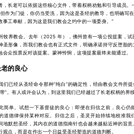
者，长老可以依据这些核心文件，带着权柄劝勉和引导成员。
’，但作为门徒，你仍当受洗，因为这是圣经的教导，也明确写在
教事工奉献，因为这是我们教会之约中的一项委身。”
州牧养教会。去年（2025 年），佛州曾有一项公投提案，
神圣形像，而我们教会也有正式文件，明确承诺持守反堕胎的
勉会众投票反对该提案。蒙神怜悯，这项提案最终未能通过。
长老的良心
我们已经从圣经命令那种“纯白”的确定性，经由教会文件所提
地带”。有人或许会认为，到这里我们已经越过了长老权柄的界
此简单。试想一下基督徒的良心：即便在归信之前，良心仍
的道德律保持某种对应。归信之后，圣灵开始持续地校准我
间地默想圣经，其内在的道德指南针也会越来越贴近神的旨意
行观点，而是在作出一个日益受圣经塑造的道德判断。