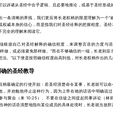
可以诉诸从圣经中合乎逻辑、且必要地推论，或基于圣经形成
出一条清晰的界线，我们更应将长老权柄的限度理解为一个“确
或权威本身的信心，而是指我们对圣经诠释的把握程度。圣经
不完全的理解来阅读它。
须根据自己对圣经解释的确信程度，来调整言语的力度与语
这样做，或必须避免那样做。”而在不够确信的一端，长老则应
想法。”以下便是按照确信程度由高到低，对长老权柄作出的几
明确的圣经教导
权柄最确定的行使开始：若圣经清楚命令某事，长老就可以命
他，并劝勉他停止这种行为，因为上帝在祂的话语中明确说过：“
与聚会（来 10:25）、不要在信徒之间提起民事诉讼（林前
5）。当神的话语清楚地指向某位成员的具体处境时，长老就当放胆