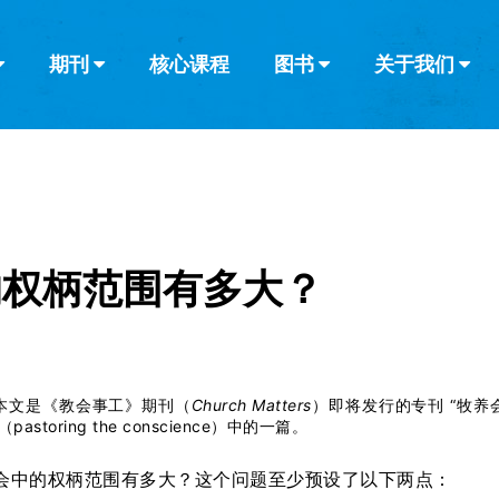
期刊
核心课程
图书
关于我们
查看全部
查看全部
葡萄牙语
俄语
乌兹别克语
达里语
波斯
韩语
土耳其语
阿拉伯语
阿尔巴尼亚语
栏目
其他的模式
什么是健康教
教会带领
书评
解经式讲道与
访谈
的权柄范围有多大？
本文是《教会事工》期刊（
Church Matters
）即将发行的专刊 “牧养
pastoring the conscience）中的一篇。
会中的权柄范围有多大？这个问题至少预设了以下两点：