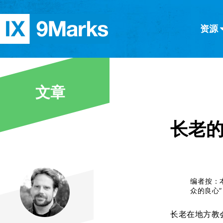
资源
简体中文
正體中文
英语
西班牙语
意大利语
德语
分类
文章
隐私条款
文章
长老
编者按：
众的良心”（
长老在地方教