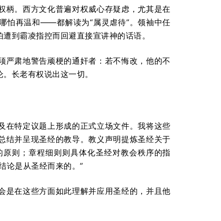
权柄。西方文化普遍对权威心存疑虑，尤其是在
哪怕再温和——都解读为“属灵虐待”。领袖中任
怕遭到霸凌指控而回避直接宣讲神的话语。
须严肃地警告顽梗的通奸者：若不悔改，他的不
沦。长老有权说出这一切。
及在特定议题上形成的正式立场文件。我将这些
总结并呈现圣经的教导。教义声明提炼圣经关于
的原则；章程细则则具体化圣经对教会秩序的指
结论是从圣经而来的。”
会是在这些方面如此理解并应用圣经的，并且他