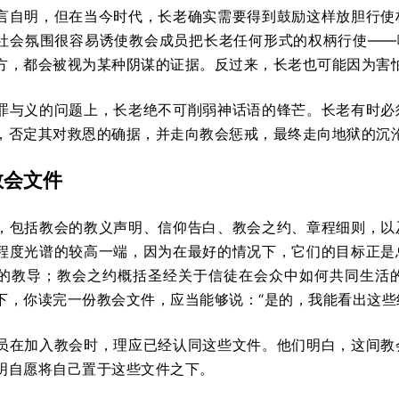
言自明，但在当今时代，长老确实需要得到鼓励这样放胆行使
社会氛围很容易诱使教会成员把长老任何形式的权柄行使——
方，都会被视为某种阴谋的证据。反过来，长老也可能因为害
罪与义的问题上，长老绝不可削弱神话语的锋芒。长老有时必
，否定其对救恩的确据，并走向教会惩戒，最终走向地狱的沉
教会文件
，包括教会的教义声明、信仰告白、教会之约、章程细则，以
程度光谱的较高一端，因为在最好的情况下，它们的目标正是
的教导；教会之约概括圣经关于信徒在会众中如何共同生活
下，你读完一份教会文件，应当能够说：“是的，我能看出这些
员在加入教会时，理应已经认同这些文件。他们明白，这间教
明自愿将自己置于这些文件之下。