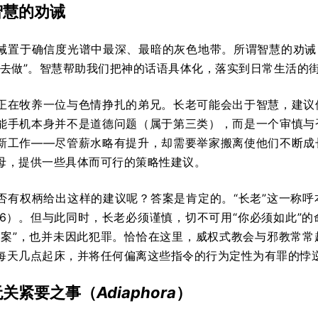
智慧的劝诫
诫置于确信度光谱中最深、最暗的灰色地带。所谓智慧的劝诫
何去做”。智慧帮助我们把神的话语具体化，落实到日常生活的
正在牧养一位与色情挣扎的弟兄。长老可能会出于智慧，建议
能手机本身并不是道德问题（属于第三类），而是一个审慎与
新工作——尽管薪水略有提升，却需要举家搬离使他们不断成
母，提供一些具体而可行的策略性建议。
否有权柄给出这样的建议呢？答案是肯定的。“长老”这一称
3:6）。但与此同时，长老必须谨慎，切不可用“你必须如此”
方案”，也并未因此犯罪。恰恰在这里，威权式教会与邪教常
每天几点起床，并将任何偏离这些指令的行为定性为有罪的悖
无关紧要之事（
Adiaphora
）