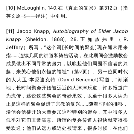
[10] McLoughlin, 140.在《真正的复兴》第312页（指
英文原书——译注）中引用。
[11] Jacob Knapp,
Autobiography of Elder Jacob
Knapp
(Sheldon, 1868), 28.正如杰弗里（R.
Jeffery）所写，“这个词[长时间的聚会]现在通常用来
指……连续几周的讲道和祷告活动，在此期间会激励教会
成员做出不同寻常的努力，以唤起他们周围不信者的兴
趣，来关心他们永恒的福祉”（第v页）。另一位同时代
的人大卫·本尼迪克特 (David Benedict)写道，“渐渐
地，长时间聚会开始被远近的人津津乐道，许多报道广
为流传，述说这些聚会的奇妙果效，以至于很多人认为
正是这样的聚会促进了宗教的复兴……随着时间的推移，
浸信会信徒开始大量参加这些特别的聚会，其中很多人
似乎对它们非常满意。所谓的复兴传道人很快就变得很
受欢迎；他们从远方或近处被请来，很多时候，在他们