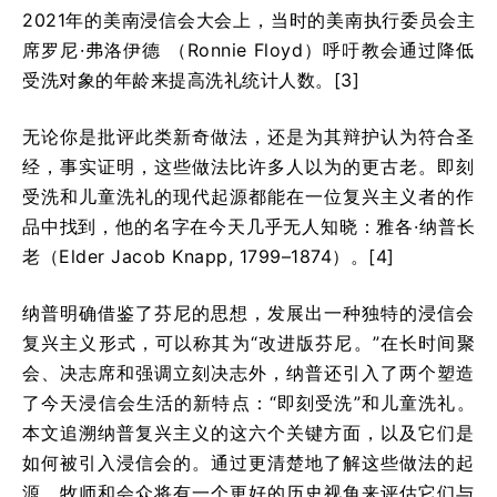
2021年的美南浸信会大会上，当时的美南执行委员会主
席罗尼·弗洛伊德 （Ronnie Floyd）呼吁教会通过降低
受洗对象的年龄来提高洗礼统计人数。[3]
无论你是批评此类新奇做法，还是为其辩护认为符合圣
经，事实证明，这些做法比许多人以为的更古老。即刻
受洗和儿童洗礼的现代起源都能在一位复兴主义者的作
品中找到，他的名字在今天几乎无人知晓：雅各·纳普长
老（Elder Jacob Knapp, 1799–1874）。[4]
纳普明确借鉴了芬尼的思想，发展出一种独特的浸信会
复兴主义形式，可以称其为“改进版芬尼。”在长时间聚
会、决志席和强调立刻决志外，纳普还引入了两个塑造
了今天浸信会生活的新特点：“即刻受洗”和儿童洗礼。
本文追溯纳普复兴主义的这六个关键方面，以及它们是
如何被引入浸信会的。通过更清楚地了解这些做法的起
源，牧师和会众将有一个更好的历史视角来评估它们与