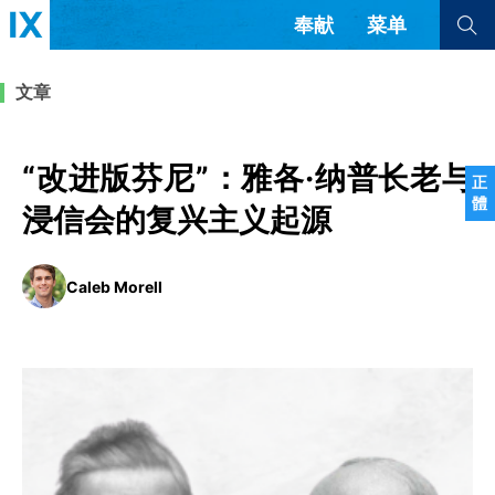
奉献
菜单
查看全部
查看全部
文章
文章
书评
访谈
问答
“改进版芬尼”：雅各·纳普长老与
正
體
来信
浸信会的复兴主义起源
隐私条款
其他的模式
Caleb Morell
教会带领
解经式讲道与神学
简体中文
正體中文
英语
福音传讲与宣教
成员制与教会纪律
西班牙语
葡萄牙语
俄语
乌兹别克语
达里语
波斯语
团契生活与祷告
法语
罗马尼亚语
波兰语
越南语
意大利语
德语
韩语
土耳其语
阿拉伯语
阿尔巴尼亚语
塞尔维亚语
柬埔寨语