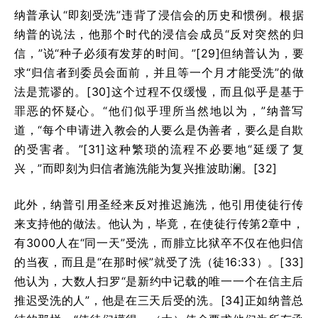
纳普承认“即刻受洗”违背了浸信会的历史和惯例。根据
纳普的说法，他那个时代的浸信会成员“反对突然的归
信，”说“种子必须有发芽的时间。”[29]但纳普认为，要
求“归信者到委员会面前，并且等一个月才能受洗”的做
法是荒谬的。[30]这个过程不仅缓慢，而且似乎是基于
罪恶的怀疑心。“他们似乎理所当然地以为，”纳普写
道，“每个申请进入教会的人要么是伪善者，要么是自欺
的受害者。”[31]这种繁琐的流程不必要地“延缓了复
兴，”而即刻为归信者施洗能为复兴推波助澜。[32]
此外，纳普引用圣经来反对推迟施洗，他引用使徒行传
来支持他的做法。他认为，毕竟，在使徒行传第2章中，
有3000人在“同一天”受洗，而腓立比狱卒不仅在他归信
的当夜，而且是“在那时候”就受了洗（徒16:33）。[33]
他认为，大数人扫罗“是新约中记载的唯一一个在信主后
推迟受洗的人”，他是在三天后受的洗。[34]正如纳普总