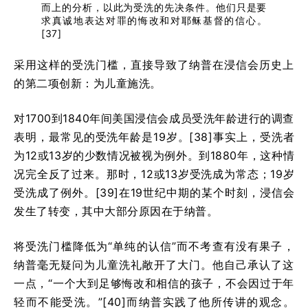
而上的分析，以此为受洗的先决条件。他们只是要
求真诚地表达对罪的悔改和对耶稣基督的信心。
[37]
采用这样的受洗门槛，直接导致了纳普在浸信会历史上
的第二项创新：为儿童施洗。
对1700到1840年间美国浸信会成员受洗年龄进行的调查
表明，最常见的受洗年龄是19岁。[38]事实上，受洗者
为12或13岁的少数情况被视为例外。到1880年，这种情
况完全反了过来。那时，12或13岁受洗成为常态；19岁
受洗成了例外。[39]在19世纪中期的某个时刻，浸信会
发生了转变，其中大部分原因在于纳普。
将受洗门槛降低为“单纯的认信”而不考查有没有果子，
纳普毫无疑问为儿童洗礼敞开了大门。他自己承认了这
一点，“一个大到足够悔改和相信的孩子，不会因过于年
轻而不能受洗。”[40]而纳普实践了他所传讲的观念。