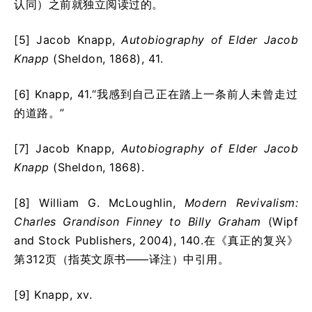
认同）之前就独立阅读过的。
[5] Jacob Knapp,
Autobiography of Elder Jacob
Knapp
(Sheldon, 1868), 41.
[6] Knapp, 41.“我感到自己正在踏上一条前人未曾走过
的道路。”
[7] Jacob Knapp,
Autobiography of Elder Jacob
Knapp
(Sheldon, 1868).
[8] William G. McLoughlin,
Modern Revivalism:
Charles Grandison Finney to Billy Graham
(Wipf
and Stock Publishers, 2004), 140.在《真正的复兴》
第312页（指英文原书——译注）中引用。
[9] Knapp, xv.