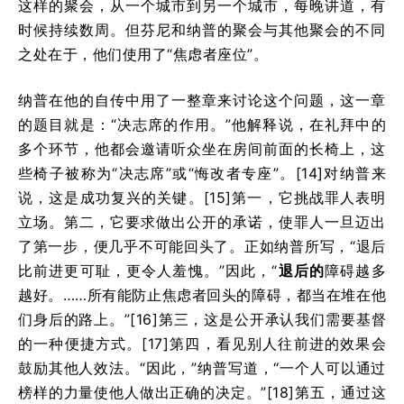
这样的聚会，从一个城市到另一个城市，每晚讲道，有
时候持续数周。但芬尼和纳普的聚会与其他聚会的不同
之处在于，他们使用了“焦虑者座位”。
纳普在他的自传中用了一整章来讨论这个问题，这一章
的题目就是：“决志席的作用。”他解释说，在礼拜中的
多个环节，他都会邀请听众坐在房间前面的长椅上，这
些椅子被称为“决志席”或“悔改者专座”。[14]对纳普来
说，这是成功复兴的关键。[15]第一，它挑战罪人表明
立场。第二，它要求做出公开的承诺，使罪人一旦迈出
了第一步，便几乎不可能回头了。正如纳普所写，“退后
比前进更可耻，更令人羞愧。”因此，“
退后的
障碍越多
越好。……所有能防止焦虑者回头的障碍，都当在堆在他
们身后的路上。”[16]第三，这是公开承认我们需要基督
的一种便捷方式。[17]第四，看见别人往前进的效果会
鼓励其他人效法。“因此，”纳普写道，“一个人可以通过
榜样的力量使他人做出正确的决定。”[18]第五，通过这