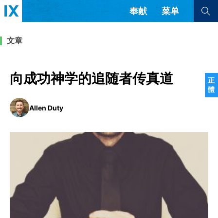
奉献
菜单
查看全部
查看全部
文章
文章
书评
访谈
问答
向成功神学的追随者传真道
正
體
来信
Allen Duty
隐私条款
其他的模式
教会带领
解经式讲道与神学
简体中文
正體中文
英语
福音传讲与宣教
成员制与教会纪律
西班牙语
葡萄牙语
俄语
乌兹别克语
达里语
波斯语
团契生活与祷告
法语
罗马尼亚语
波兰语
越南语
意大利语
德语
韩语
土耳其语
阿拉伯语
阿尔巴尼亚语
塞尔维亚语
柬埔寨语