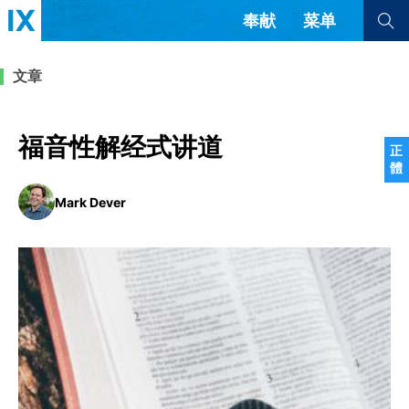
奉献
菜单
查看全部
查看全部
文章
文章
书评
访谈
问答
福音性解经式讲道
正
體
来信
Mark Dever
隐私条款
其他的模式
教会带领
解经式讲道与神学
简体中文
正體中文
英语
福音传讲与宣教
成员制与教会纪律
西班牙语
葡萄牙语
俄语
乌兹别克语
达里语
波斯语
团契生活与祷告
法语
罗马尼亚语
波兰语
越南语
意大利语
德语
韩语
土耳其语
阿拉伯语
阿尔巴尼亚语
塞尔维亚语
柬埔寨语