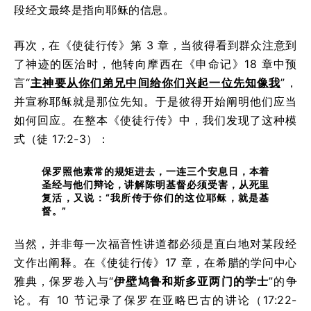
段经文最终是指向耶稣的信息。
再次，在《使徒行传》第 3 章，当彼得看到群众注意到
了神迹的医治时，他转向摩西在《申命记》18 章中预
言“
主神要从你们弟兄中间给你们兴起一位先知像我
”，
并宣称耶稣就是那位先知。于是彼得开始阐明他们应当
如何回应。在整本《使徒行传》中，我们发现了这种模
式（徒 17:2-3）：
保罗照他素常的规矩进去，一连三个安息日，本着
圣经与他们辩论，讲解陈明基督必须受害，从死里
复活，又说：“我所传于你们的这位耶稣，就是基
督。”
当然，并非每一次福音性讲道都必须是直白地对某段经
文作出阐释。在《使徒行传》17 章，在希腊的学问中心
雅典，保罗卷入与“
伊壁鸠鲁和斯多亚两门的学士
”的争
论。有 10 节记录了保罗在亚略巴古的讲论（17:22-