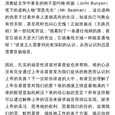
清教徒文学中著名的例子是约翰·班扬（John Bunyan）
笔下的虚构人物“罪恶先生”（Mr. Badman）。这位虚构
的伪君子过着外表上道德高尚的生活，知道自己与教会
有些关联，甚至死时也问心无愧！正如班扬在《天路历
程》第一部结尾所说：“我看到了一条通往地狱的路，甚
至它就在天堂大门的旁边，它就像毁灭城一样能直通地
狱！”讲道之人需要对此有深刻的认识，从而认识到总是
需要宣扬福音。
因此，扎实的福音性讲道对基督徒也有帮助。谁的心还
没有完全通过上帝在基督里为我们提供的救恩而认识到
上帝的良善？下一次听你讲道的人中，有谁完全理解了
上帝在基督里对我们的爱？谁的感激之情是最饱满的？
谁的盼望是如此鲜活？谁的信心如此坚定？所有这些都
可以通过解释上帝的话语来探求福音而得以实现。探求
上帝的圣洁、思考祂的权利、思索我们的目的、追溯我
们的罪、默想基督、描绘祂工作的各个方面、揭示信仰