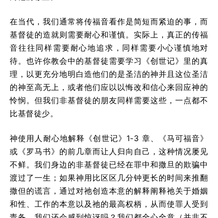
在当代，我们通常将传福音看作是简短而紧迫的事，而
基督徒的造就则需要耐心和谨慎。实际上，真正的传福
音往往同样需要耐心地追求，同样需要小心谨慎地对
待。也许你教会中的基督徒需要学习《创世记》里的真
理，以更充分地明白造他们的是圣洁的神并且这位圣洁
的神至高无上，或者他们应以以悔改和信心来回应神的
怜悯。但我们非基督徒的朋友同样需要这些，一点都不
比基督徒少。
神使用人耐心地解释《创世记》1-3 章、《马可福音》
或《罗马书》的前几章而让人归向自己，这种情况屡见
不鲜。我们身边的非基督徒已经在罪中和撒旦的欺骗中
渡过了一生；如果神用比区区几分钟更长的时间来推翻
撒但的谎言，通过对祂创造本意的解释阐释祂关于婚姻
和性、工作的本意以及祂的最高权柄，从而使罪人受到
责备，我们还会感到惊讶吗？我们都全心全意（并非不