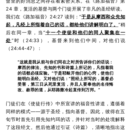
督里的好消息之间存在着紧密关系。在《路加福音》第
24 章，复活的基督与两个门徒开展了非凡的圣经研读。
我们在《路加福音》24:27 读到：“
于是从摩西和众先知
起，凡经上所指着自己的话，都给他们讲解明白了。
”稍
后在同一章，当“
十一个使徒和他们的同人聚集在一
处
”时（24:33），基督来到他们中间，对他们说
（24:44-47）：
“这就是我从前与你们同在之时所告诉你们的话说：
摩西的律法、先知的书和诗篇上所记的，凡指着我
的话都必须应验。”于是耶稣开他们的心窍，使他们
能明白圣经。又对他们说：“照经上所写的，基督必
受害，第三日从死里复活，并且人要奉他的名传悔
改、赦罪的道，从耶路撒冷起直传到万邦。”
门徒们在《使徒行传》中所宣讲的福音性讲道，遵循着
同样的模式——源于圣经，指向基督。因此，彼得在五
旬节时首先引用先知约珥的话，并针对当时的处境解释
了这段经文。然后他通过引证《诗篇》，清晰地指出这