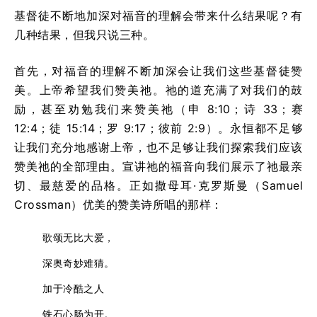
基督徒不断地加深对福音的理解会带来什么结果呢？有
几种结果，但我只说三种。
首先，对福音的理解不断加深会让我们这些基督徒赞
美。上帝希望我们赞美祂。祂的道充满了对我们的鼓
励，甚至劝勉我们来赞美祂（申 8:10；诗 33；赛
12:4；徒 15:14；罗 9:17；彼前 2:9）。永恒都不足够
让我们充分地感谢上帝，也不足够让我们探索我们应该
赞美祂的全部理由。宣讲祂的福音向我们展示了祂最亲
切、最慈爱的品格。正如撒母耳·克罗斯曼（Samuel
Crossman）优美的赞美诗所唱的那样：
歌颂无比大爱，
深奥奇妙难猜。
加于冷酷之人
铁石心肠为开。