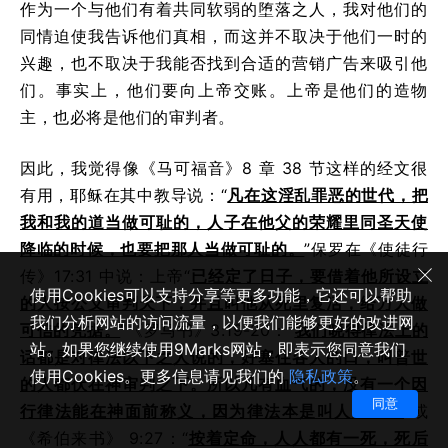
作为一个与他们有着共同软弱的堕落之人，我对他们的
同情迫使我告诉他们真相，而这并不取决于他们一时的
兴趣，也不取决于我能否找到合适的营销广告来吸引他
们。事实上，他们要向上帝交账。上帝是他们的造物
主，也必将是他们的审判者。
因此，我觉得像《马可福音》8 章 38 节这样的经文很
有用，耶稣在其中教导说：“
凡在这淫乱罪恶的世代，把
我和我的道当做可耻的，人子在他父的荣耀里同圣天使
降临的时候，也要把那人当做可耻的。
”保罗在《使徒行
传》17:31 中说：上帝“
已经定了日子，要借着他所设立
使用Cookies可以支持分享等更多功能，它还可以帮助
的人按公义审判天下，并且叫他从死里复活，给万人做
我们分析网站的访问流量，以便我们能够更好的改进网
可信的凭据。
”《罗马书》3:19-20：“
我们晓得律法上的
站。如果您继续使用9Marks网站，即表示您同意我们
话都是对律法以下之人说的，好塞住各人的口，叫普世
使用Cookies。更多信息请见我们的
隐私政策
。
的人都伏在神审判之下。所以凡有血气的，没有一个因
同意
行律法能在神面前称义，因为律法本是叫人知罪。
”或
《希伯来书》 9:27：“
按着定命，人人都有一死，死后