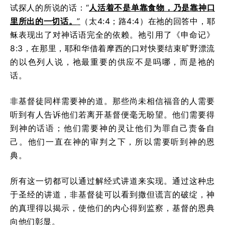
试探人的所说的话：“
人活着不是单靠食物，乃是靠神口
里所出的一切话。
”
（太4:4；路4:4）在祂的回答中，耶
稣表现出了对神话语完全的依赖。祂引用了《申命记》
8:3，在那里，耶和华借着摩西的口对快要结束旷野漂流
的以色列人说，祂最重要的供应不是吗哪，而是祂的
话。
非基督徒同样需要神的道。那些尚未相信福音的人需要
听到有人告诉他们若离开基督便毫无盼望。他们需要得
到神的话语；他们需要神的灵让他们为罪自己责备自
己。他们一直在神的审判之下，所以需要听到神的恩
典。
所有这一切都可以通过解经式讲道来实现。通过这种忠
于圣经的讲道，非基督徒可以看到撒但谎言的破绽，神
的真理得以揭示，使他们的内心得到监察，基督的恩典
向他们彰显。