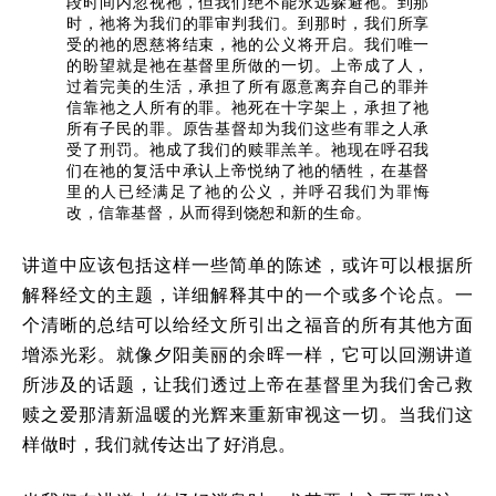
段时间内忽视祂，但我们绝不能永远躲避祂。到那
时，祂将为我们的罪审判我们。到那时，我们所享
受的祂的恩慈将结束，祂的公义将开启。我们唯一
的盼望就是祂在基督里所做的一切。上帝成了人，
过着完美的生活，承担了所有愿意离弃自己的罪并
信靠祂之人所有的罪。祂死在十字架上，承担了祂
所有子民的罪。原告基督却为我们这些有罪之人承
受了刑罚。祂成了我们的赎罪羔羊。祂现在呼召我
们在祂的复活中承认上帝悦纳了祂的牺牲，在基督
里的人已经满足了祂的公义，并呼召我们为罪悔
改，信靠基督，从而得到饶恕和新的生命。
讲道中应该包括这样一些简单的陈述，或许可以根据所
解释经文的主题，详细解释其中的一个或多个论点。一
个清晰的总结可以给经文所引出之福音的所有其他方面
增添光彩。就像夕阳美丽的余晖一样，它可以回溯讲道
所涉及的话题，让我们透过上帝在基督里为我们舍己救
赎之爱那清新温暖的光辉来重新审视这一切。当我们这
样做时，我们就传达出了好消息。