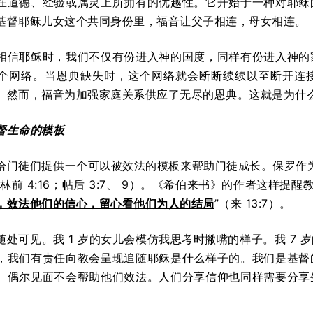
在道德、经验或属灵上所拥有的优越性。它开始于一种对耶稣
基督耶稣儿女这个共同身份里，福音让父子相连，母女相连。
相信耶稣时，我们不仅有份进入神的国度，同样有份进入神的
个网络。当恩典缺失时，这个网络就会断断续续以至断开连
。然而，福音为加强家庭关系供应了无尽的恩典。这就是为什
督生命的模板
给门徒们提供一个可以被效法的模板来帮助门徒成长。保罗作
（林前 4:16；帖后 3:7、 9）。《希伯来书》的作者这样提醒教
，效法他们的信心，留心看他们为人的结局
”（来 13:7）。
随处可见。我 1 岁的女儿会模仿我思考时撇嘴的样子。我 7
，我们有责任向教会呈现追随耶稣是什么样子的。我们是基督
。偶尔见面不会帮助他们效法。人们分享信仰也同样需要分享