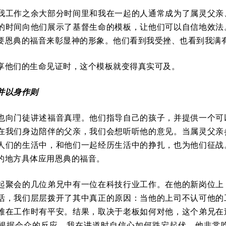
我工作之余大部分时间里和我在一起的人通常成为了属灵父亲
的时间向他们展示了基督生命的模板，让他们可以自信地效法
要恩典的福音来彰显神的形象。他们看到我受挫、也看到我满
享他们的生命见证时，这个模板就变得真实可及。
并以身作则
也向门徒讲述福音真理。他们指导自己的孩子，并提供一个可
在我们身边陪伴的父亲，我们会想听听他的意见。当属灵父亲
人们的生活中，和他们一起经历生活中的挣扎，也为他们征战
的地方具体应用恩典的福音。
起聚会的几位弟兄中有一位在科技行业工作。在他的新岗位上
活，我们层层拨开了其中真正的原因：当他的上司不认可他的
难在工作时有平安。结果，取决于老板如何对他，这个弟兄在
根据会众的反应，我在讲道时自信心如何跌宕起伏。他非常