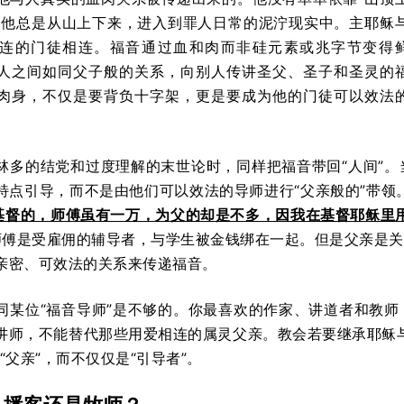
。他总是从山上下来，进入到罪人日常的泥泞现实中。主耶稣
连的门徒相连。福音通过血和肉而非硅元素或兆字节变得
人之间如同父子般的关系，向别人传讲圣父、圣子和圣灵的
肉身，不仅是要背负十字架，更是要成为他的门徒可以效法
林多的结党和过度理解的末世论时，同样把福音带回“人间”
特点引导，而不是由他们可以效法的导师进行“父亲般的”带领
基督的，师傅虽有一万，为父的却是不多，因我在基督耶稣里
6）。师傅是受雇佣的辅导者，与学生被金钱绑在一起。但是父亲
亲密、可效法的关系来传递福音。
同某位“福音导师”是不够的。你最喜欢的作家、讲道者和教
讲师，不能替代那些用爱相连的属灵父亲。教会若要继承耶稣
“父亲”，而不仅仅是“引导者”。