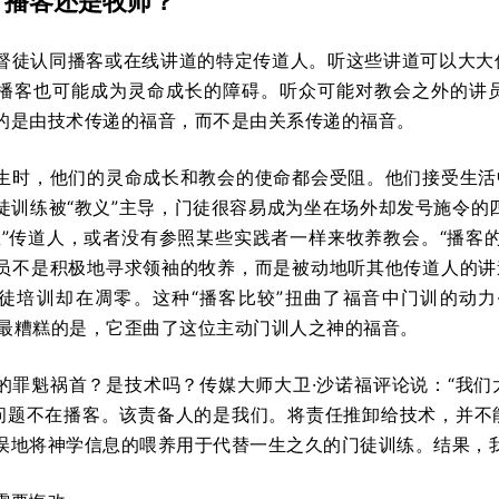
：播客还是牧师？
督徒认同播客或在线讲道的特定传道人。听这些讲道可以大大
播客也可能成为灵命成长的障碍。听众可能对教会之外的讲
的是由技术传递的福音，而不是由关系传递的福音。
生时，他们的灵命成长和教会的使命都会受阻。他们接受生活
当门徒训练被“教义”主导，门徒很容易成为坐在场外却发号施令
星”传道人，或者没有参照某些实践者一样来牧养教会。“播客
员不是积极地寻求领袖的牧养，而是被动地听其他传道人的讲
徒培训却在凋零。这种“播客比较”扭曲了福音中门训的动力—
”。最糟糕的是，它歪曲了这位主动门训人之神的福音。
的罪魁祸首？是技术吗？传媒大师大卫·沙诺福评论说：“我
 问题不在播客。该责备人的是我们。将责任推卸给技术，并
误地将神学信息的喂养用于代替一生之久的门徒训练。结果，