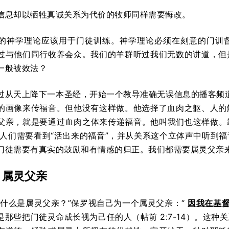
信息却以牺牲真诚关系为代价的牧师同样需要悔改。
的神学理论应该用于门徒训练。神学理论必须在刻意的门训
过与他们同行牧养会众。我们的羊群听过我们无数的讲道，但
一般被效法？
过从天上降下一本圣经，开始一个教导准确无误信息的播客频道，
的画像来传福音。但他没有这样做。他选择了血肉之躯、人的
父亲，就是要通过血肉之体来传递福音。他叫我们也这样做。
 人们需要看到“活出来的福音”，并从关系这个立体声中听到
门徒需要有真实的鼓励和有情感的归正。我们都需要属灵父亲
：属灵父亲
“什么是属灵父亲？”保罗视自己为一个属灵父亲：“
因我在基
是那些把门徒灵命成长视为己任的人（帖前 2:7-14）。这