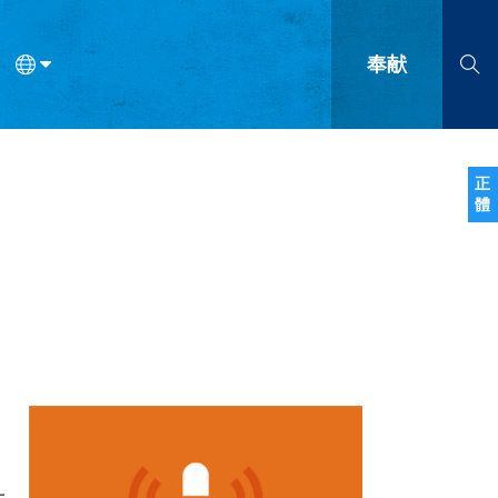
奉献
语
法语
罗马尼亚语
波兰语
越南语
塞尔维亚语
柬埔寨语
正
體
会的九个标志？
什么是九标志事工？
神学
福音传讲与宣教
问答
成
，
上