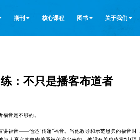
期刊
核心课程
图书
关于我们
查看全部
查看全部
葡萄牙语
俄语
乌兹别克语
达里语
波斯
韩语
土耳其语
阿拉伯语
阿尔巴尼亚语
栏目
其他的模式
什么是健康教
教会带领
书评
解经式讲道与
访谈
训练：不只是播客布道者
听福音是不够的。
宣讲福音——他还“传递”福音。当他教导和示范恩典的福音时
他与人真实的血肉关系被传递出来的。他没有单单依靠“山顶