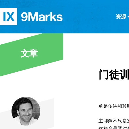
资源
简体中文
正體中文
英语
西班牙语
意大利语
德语
分类
文章
隐私条款
文章
门徒
单是传讲和聆
主耶稣不只是
这福音是透过