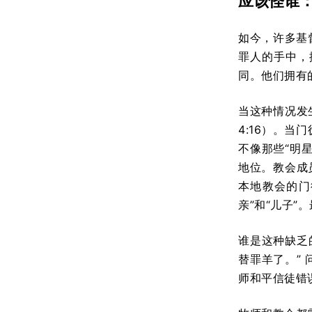
应该怪谁
如今，许多基
罪人的手中，
同。他们拥有
当这种情况发
4:16）。
不像那些“明
地位。教会成
本地教会的门
亲”和“儿子
谁是这种缺乏
替罪羊了。”
师和平信徒错