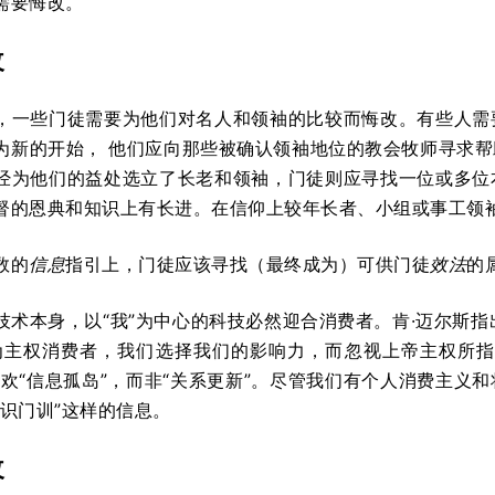
需要悔改。
改
，一些门徒需要为他们对名人和领袖的比较而悔改。有些人需
为新的开始， 他们应向那些被确认领袖地位的教会牧师寻求
经为他们的益处选立了长老和领袖，门徒则应寻找一位或多位
督的恩典和知识上有长进。在信仰上较年长者、小组或事工领袖
数的
信息
指引上，门徒应该寻找（最终成为）可供门徒
效法
的
技术本身，以“我”为中心的科技必然迎合消费者。肯·迈尔斯指
为主权消费者，我们选择我们的影响力，而忽视上帝主权所指
喜欢“信息孤岛”，而非“关系更新”。尽管我们有个人消费主义
知识门训”这样的信息。
改