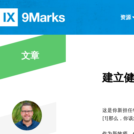
资源
简体中文
正體中文
英语
西班牙语
意大利语
德语
分类
文章
隐私条款
文章
建立
这是你新担任
[1]那么，
作为新牧师，