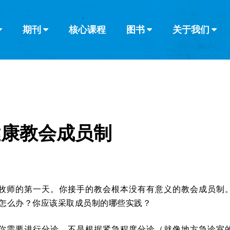
期刊
核心课程
图书
关于我们
查看全部
查看全部
葡萄牙语
俄语
乌兹别克语
达里语
波斯
韩语
土耳其语
阿拉伯语
阿尔巴尼亚语
栏目
其他的模式
什么是健康教
教会带领
书评
解经式讲道与
访谈
健康教会成员制
牧师的第一天。你接手的教会根本没有有意义的教会成员制
你该怎么办？你应该采取成员制的哪些实践？
你需要进行分诊。不是根据紧急程度分诊（就像地方急诊室