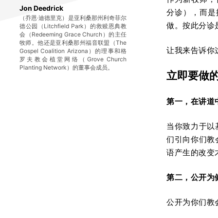
Jon Deedrick
分诊），而是
（乔恩·迪德里克）是亚利桑那州利奇菲尔
做。按此分诊
德公园（Litchfield Park）的救赎恩典教
会（Redeeming Grace Church）的主任
牧师。他还是亚利桑那州福音联盟（The
让我来告诉你
Gospel Coalition Arizona）的理事和格
罗夫教会植堂网络（Grove Church
Planting Network）的董事会成员。
立即要做
第一，在讲道
当你致力于以
们引向你们教
语产生的改变
第二，公开为
公开为你们教