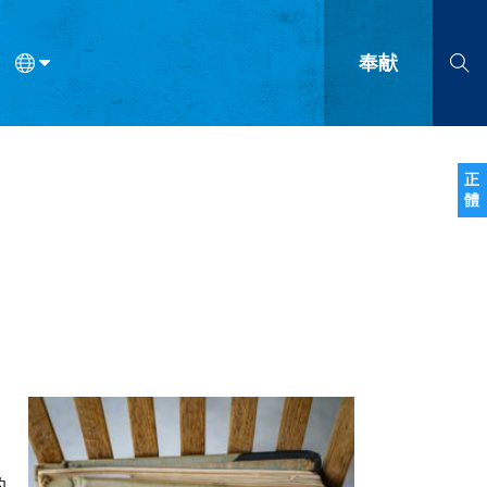
奉献
语
法语
罗马尼亚语
波兰语
越南语
塞尔维亚语
柬埔寨语
正
體
会的九个标志？
什么是九标志事工？
神学
福音传讲与宣教
问答
成
。
的