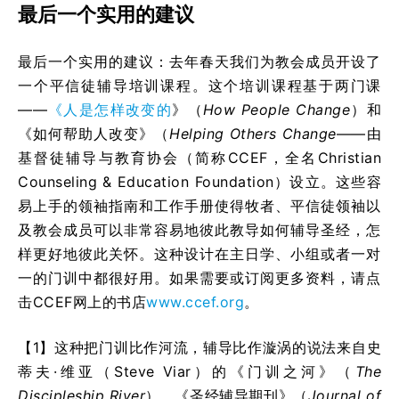
最后一个实用的建议
最后一个实用的建议：去年春天我们为教会成员开设了
一个平信徒辅导培训课程。这个培训课程基于两门课
——
《人是怎样改变的
》（
How People Change
）和
《如何帮助人改变》（
Helping Others Change
——由
基督徒辅导与教育协会（简称CCEF，全名Christian
Counseling & Education Foundation）设立。这些容
易上手的领袖指南和工作手册使得牧者、平信徒领袖以
及教会成员可以非常容易地彼此教导如何辅导圣经，怎
样更好地彼此关怀。这种设计在主日学、小组或者一对
一的门训中都很好用。如果需要或订阅更多资料，请点
击CCEF网上的书店
www.ccef.org
。
【1】这种把门训比作河流，辅导比作漩涡的说法来自史
蒂夫·维亚（Steve Viar）的《门训之河》（
The
Discipleship River
），《圣经辅导期刊》（
Journal of