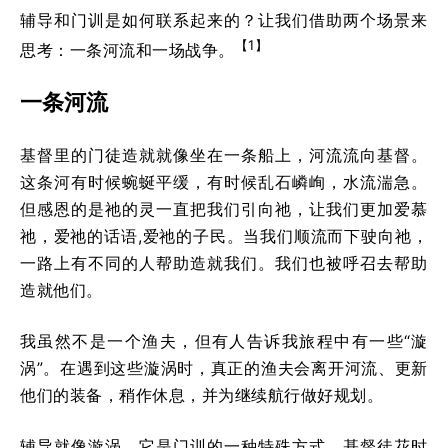
辅导和门训是如何联系起来的？让我们借助两个场景来
【1】
思考：一条河流和一场战争。
一条河流
基督里的门徒造就就像坐在一条船上，河流流向基督。
这条河有时候蜿蜒平缓，有时候乱石嶙峋，水流湍急。
但感恩的是祂的灵一直把我们引向祂，让我们更加爱慕
祂，爱祂的话语,爱祂的子民。当我们顺流而下驶向祂，
一路上有不同的人帮助造就我们。我们也被呼召去帮助
造就他们。
我虽然不是一个渔夫，但有人告诉我旅程中有一些“漩
涡”。在遇到这些漩涡时，真正的渔夫会离开河流、更新
他们的装备，稍作休息，并为继续航行做好规划。
辅导就像漩涡。它是门训的一种特殊方式，基督徒花时