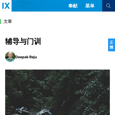
奉献
菜单
查看全部
查看全部
文章
文章
书评
访谈
问答
辅导与门训
正
體
来信
Deepak Reju
隐私条款
其他的模式
教会带领
解经式讲道与神学
简体中文
正體中文
英语
福音传讲与宣教
成员制与教会纪律
西班牙语
葡萄牙语
俄语
乌兹别克语
达里语
波斯语
团契生活与祷告
法语
罗马尼亚语
波兰语
越南语
意大利语
德语
韩语
土耳其语
阿拉伯语
阿尔巴尼亚语
塞尔维亚语
柬埔寨语