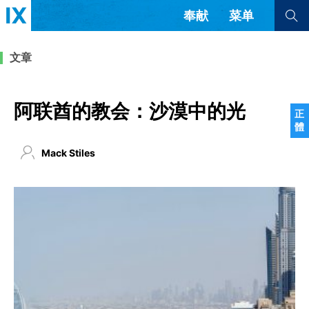
奉献
菜单
查看全部
查看全部
文章
文章
书评
访谈
问答
阿联酋的教会：沙漠中的光
正
體
来信
Mack Stiles
隐私条款
其他的模式
教会带领
解经式讲道与神学
简体中文
正體中文
英语
福音传讲与宣教
成员制与教会纪律
西班牙语
葡萄牙语
俄语
乌兹别克语
达里语
波斯语
团契生活与祷告
法语
罗马尼亚语
波兰语
越南语
意大利语
德语
韩语
土耳其语
阿拉伯语
阿尔巴尼亚语
塞尔维亚语
柬埔寨语