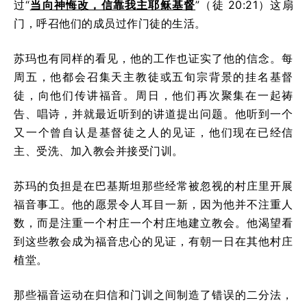
过“
当向神悔改，信靠我主耶稣基督
”（徒 20:21）这扇
门，呼召他们的成员过作门徒的生活。
苏玛也有同样的看见，他的工作也证实了他的信念。每
周五，他都会召集天主教徒或五旬宗背景的挂名基督
徒，向他们传讲福音。周日，他们再次聚集在一起祷
告、唱诗，并就最近听到的讲道提出问题。他听到一个
又一个曾自认是基督徒之人的见证，他们现在已经信
主、受洗、加入教会并接受门训。
苏玛的负担是在巴基斯坦那些经常被忽视的村庄里开展
福音事工。他的愿景令人耳目一新，因为他并不注重人
数，而是注重一个村庄一个村庄地建立教会。他渴望看
到这些教会成为福音忠心的见证，有朝一日在其他村庄
植堂。
那些福音运动在归信和门训之间制造了错误的二分法，