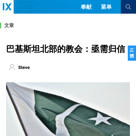
奉献
菜单
查看全部
查看全部
文章
文章
书评
访谈
问答
巴基斯坦北部的教会：亟需归信
正
體
来信
Steve
隐私条款
其他的模式
教会带领
解经式讲道与神学
简体中文
正體中文
英语
福音传讲与宣教
成员制与教会纪律
西班牙语
葡萄牙语
俄语
乌兹别克语
达里语
波斯语
团契生活与祷告
法语
罗马尼亚语
波兰语
越南语
意大利语
德语
韩语
土耳其语
阿拉伯语
阿尔巴尼亚语
塞尔维亚语
柬埔寨语