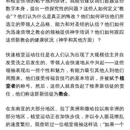
和植堂倍增的帖子感到惊讶。我能否建议我们超越这些
数字本身，提出一些探究性的问题？这些人如何定义“教
会”？他们认为什么是真正的悔改？他们如何评估他们所
选立的带领人之品格、能力和对圣经的认信？他们如何
为迅速倍增之教会的领袖提供神学培训？他们如何跟踪
这些新教会的健康状况（神学和其他方面）？
快速植堂运动往往是在人们认为出现了大规模信主并自
发受洗之后发生的。带领人会快速地从中兴起——这些
领袖表现出一些个性和魅力，有能力吸引其他人到他们
周围来。他们接受传福音技巧的基本培训，并被赋予
植
堂者
的称号。然后，这些人就肩负起了牧养新信徒的责
任，他们称这群新信徒为
教会
。
在东南亚的大部分地区、拉丁美洲和撒哈拉以南非洲的
部分地区，植堂运动正在加快步伐，并以令人眼花缭乱
的速度繁衍。我曾听过一位植堂领袖这样说：“如果一个