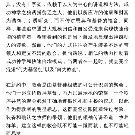
典，没有十字架，依赖于以人为中心的讲道和方法。成
功神学之狼诱捕贫乏之人。他们以所应许的健康和财富
为诱饵，引诱听众，而不传讲恩典和基督的福音。同
样，那些追求通过大规模归信和自发受洗来实现快速倍
增的植堂者，希望看到的也是当下自发地显现出神感动
人的迹象。然而，他们的方式往往会产生装备不足的带
领人和定义不清的教会。换句话说，相似的动力推动着
成功神学和快速倍增模式，当两者在一起时，就会完全
混淆“何为基督徒”以及“何为教会”。
在新约中，教会是由基督徒组成的可公开识别的聚会，
他们一起立约敬拜基督，向万民展示祂的荣耀。一个秩
序井然的聚会必然正确地遵循洗礼和主餐的仪式，以此
作为得救者的明显标志。这群基督徒跟随着经过考验、
装备和确认之牧师的带领，他们的领袖传讲圣道，牧养
群羊。建立这样的教会既不可能一蹴而就，也不可能轻
而易举。