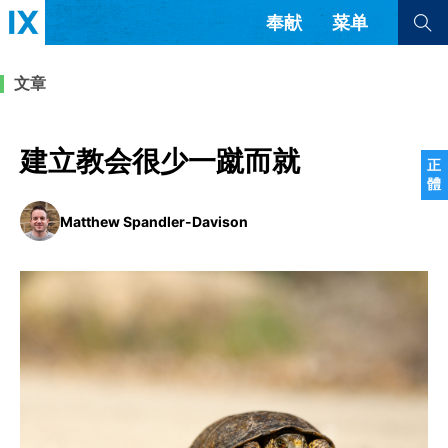
奉献
菜单
查看全部
查看全部
文章
文章
书评
访谈
问答
建立教会很少一蹴而就
正
體
来信
Matthew Spandler-Davison
隐私条款
其他的模式
教会带领
解经式讲道与神学
简体中文
正體中文
英语
福音传讲与宣教
成员制与教会纪律
西班牙语
葡萄牙语
俄语
乌兹别克语
达里语
波斯语
团契生活与祷告
法语
罗马尼亚语
波兰语
越南语
意大利语
德语
韩语
土耳其语
阿拉伯语
阿尔巴尼亚语
塞尔维亚语
柬埔寨语