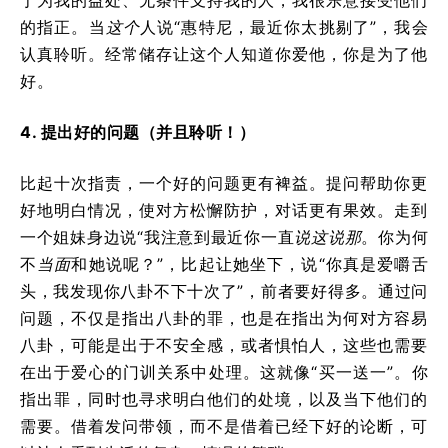
的指正。当
这个
人说“惠特尼，最近你太挑剔了”，我会
认真聆听。经常储存让这个人知道你爱他，你是为了他
好。
4. 提出好的问题（并且聆听！）
比起十次指责，一个好的问题更有裨益。提问帮助你更
好地明白情况，使对方松懈防护，对话更有果效。走到
一个姐妹身边说“我注意到最近你一直
说这说那
。你为何
不
当面
和她说呢？”，比起让她坐下，说“你真是爱嚼舌
头，我发现你八卦不下十次了”，前者要好得多。通过问
问题，不仅是指出八卦的罪，也是在指出为何对方容易
八卦，可能是出于不安全感，或者惧怕人，这些也需要
在出于爱心的门训关系中处理。这就像“买一送一”。你
指出罪，同时也寻求明白他们的处境，以及当下他们的
需要。借着发问带领，而不是借着已经下好的论断，可