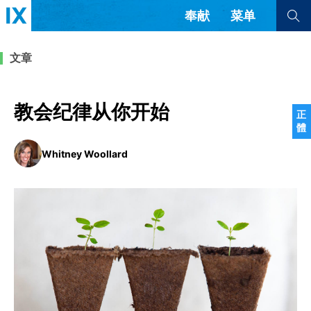
奉献
菜单
查看全部
查看全部
文章
文章
书评
访谈
问答
教会纪律从你开始
正
體
来信
Whitney Woollard
隐私条款
其他的模式
教会带领
解经式讲道与神学
简体中文
正體中文
英语
福音传讲与宣教
成员制与教会纪律
西班牙语
葡萄牙语
俄语
乌兹别克语
达里语
波斯语
团契生活与祷告
法语
罗马尼亚语
波兰语
越南语
意大利语
德语
韩语
土耳其语
阿拉伯语
阿尔巴尼亚语
塞尔维亚语
柬埔寨语