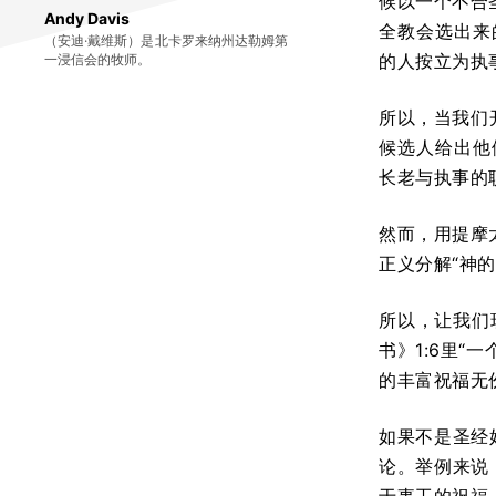
候以一个不合
Andy Davis
全教会选出来
（安迪·戴维斯）是北卡罗来纳州达勒姆第
的人按立为执
一浸信会的牧师。
所以，当我们
候选人给出他
长老与执事的
然而，用提摩
正义分解“神
所以，让我们
书》1:6里
的丰富祝福无
如果不是圣经
论。举例来说