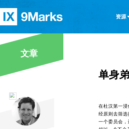
资源
简体中文
正體中文
英语
西班牙语
意大利语
德语
分类
文章
隐私条款
文章
单身
在杜汉第一浸
经原则去筛选
一个委员会，