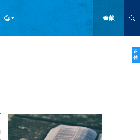
奉献
语
法语
罗马尼亚语
波兰语
越南语
塞尔维亚语
柬埔寨语
正
體
会的九个标志？
什么是九标志事工？
神学
福音传讲与宣教
问答
成
圣
、
时