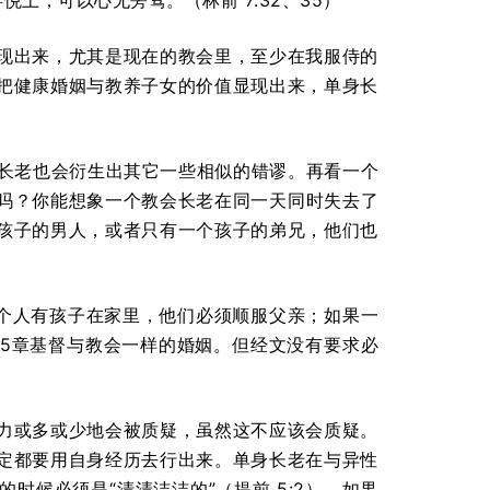
上，可以心无旁骛。（林前 7:32、35）
现出来，尤其是现在的教会里，至少在我服侍的
把健康婚姻与教养子女的价值显现出来，单身长
做长老也会衍生出其它一些相似的错谬。再看一个
吗？你能想象一个教会长老在同一天同时失去了
孩子的男人，或者只有一个孩子的弟兄，他们也
一个人有孩子在家里，他们必须顺服父亲；如果一
5章基督与教会一样的婚姻。但经文没有要求必
力或多或少地会被质疑，虽然这不应该会质疑。
定都要用自身经历去行出来。单身长老在与异性
候必须是“清清洁洁的”（提前 5:2）。如果