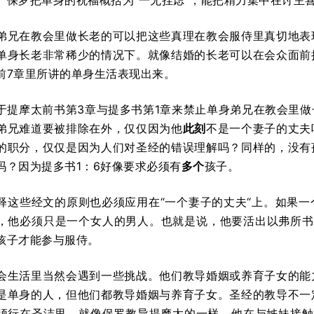
。保罗把单身的祝福概括为“一无挂虑“，能把精力集中在讨主喜悦
弟兄在教会里做长老的可以把这些真理在教会服侍里真切地表
单身长老非常稀少的情况下。就像结婚的长老可以在会众面前
前7章里所讲的单身生活表现出来。
于提摩太前书第3章与提多书第1章来禁止单身弟兄在教会里
弟兄难道要被排除在外，仅仅因为他
此刻
不是一个妻子的丈夫
的职分，仅仅是因为人们对圣经的错误理解吗？同样的，没有
吗？因为提多书1：6好像要求必须有
多个
孩子。
释这些经文的原则也必须应用在“一个妻子的丈夫“上。如果
，他必须只是一个女人的男人。也就是说，他要活出以弗所书
孩子才能参与服侍。
会生活里当然会遇到一些挑战。他们教导婚姻或养育子女的能
是单身的人，但他们都教导婚姻与养育子女。圣经的教导不一
须行在圣洁里，就像保罗教导提摩太的一样，他在与姊妹接触的时