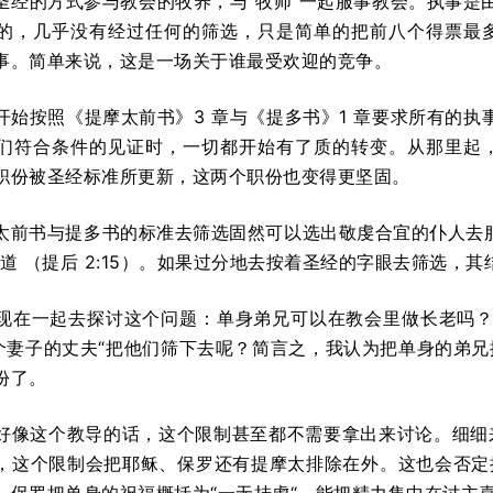
圣经的方式参与教会的牧养，与“牧师”一起服事教会。执事是
的，几乎没有经过任何的筛选，只是简单的把前八个得票最
事。简单来说，这是一场关于谁最受欢迎的竞争。
开始按照《提摩太前书》3 章与《提多书》1 章要求所有的执
们符合条件的见证时，一切都开始有了质的转变。从那里起
职份被圣经标准所更新，这两个职份也变得更坚固。
太前书与提多书的标准去筛选固然可以选出敬虔合宜的仆人去
的道 （提后 2:15）。如果过分地去按着圣经的字眼去筛选，
现在一起去探讨这个问题：单身弟兄可以在教会里做长老吗？
“一个妻子的丈夫“把他们筛下去呢？简言之，我认为把单身的弟
份了。
好像这个教导的话，这个限制甚至都不需要拿出来讨论。细细
，这个限制会把耶稣、保罗还有提摩太排除在外。这也会否定