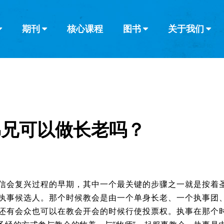
期刊
核心课程
图书
关于我们
查看全部
查看全部
葡萄牙语
俄语
乌兹别克语
达里语
波斯
韩语
土耳其语
阿拉伯语
阿尔巴尼亚语
栏目
其他的模式
什么是健康教
教会带领
书评
解经式讲道与
访谈
弟兄可以做长老吗？
信会复兴过程的早期，其中一个最关键的步骤之一就是按着
执事候选人。那个时候教会是由一个单身长老、一个执事团
还有会众也可以在教会开会的时候行使投票权。执事在那个