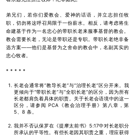
弟兄们，若你们爱教会、爱神的话语，并立志担任牧
职，切勿将这呼召局限于一份薪水。相反，请考虑将生
命建基于作为一名忠心的带职长老来服事基督的教会。
教会需要长老，无论是带职还是专职。带职长老绝非备
选方案——他们是基督为之舍命的教会中，名副其实的
忠心牧者。
* * * * *
长老会通常将“教导长老”与“治理长老”区分开来。我
更倾向于“带职长老”与“全职长老”的区分，因为所有
长老都肩负着具体的职责。关于长老会语境中的这一
区分，请参阅 PCA《教会治理手册》第八章，第
5、8 条。
我并不否认保罗在《提摩太前书》5:17中对长老职分
所承认的平等性。有些长老因其职责之重，理应获得