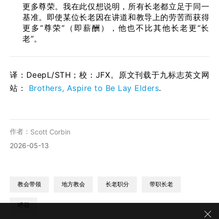
更多尊荣。我在此仅想说明，所有长老都立足于同一
基准。即使某位长老因在讲道和教导上的劳苦而获得
更多“尊荣”（即薪酬），他也不比其他长老更“长
老”。
译：DeepL/STH；校：
JFX
。原文刊载于九标志英文网
站：
Brothers, Aspire to Be Lay Elders
.
作者：
Scott Corbin
2026-05-13
教会带领
地方教会
长老职分
带职长老
呼召