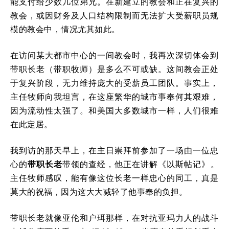
能支付给少数几位弟兄。在新建立的教会和正在复兴的
教会，或因财务及人口结构限制而无法扩大受薪职员规
模的教会中，情况尤其如此。
在访问某大都市中心的一间教会时，我再次深切体会到
带职长老（带职牧师）是多么不可或缺。这间教会正处
于复兴阶段，无力维持庞大的受薪员工团队。事实上，
主任牧师向我坦言，在这座繁华的城市事奉何其艰难，
因为流动性太强了。和美国大多数城市一样，人们很难
在此定居。
我到访的那天早上，在主日崇拜前参加了一场由一位忠
心的
带职长老
带领的查经，他正在讲解《以斯帖记》。
主任牧师感叹，能有像这位长老一样忠心的同工，真是
莫大的祝福，因为这大大减轻了他事奉的负担。
带职长老就像亚伦和户珥那样，在对抗亚玛力人的战斗