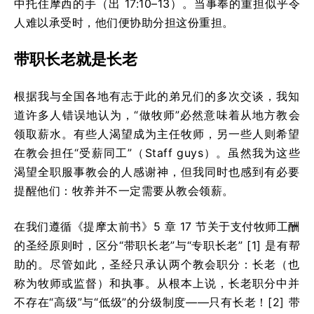
中托住摩西的手（出 17:10–13）。当事奉的重担似乎令
人难以承受时，他们便协助分担这份重担。
带职长老就是长老
根据我与全国各地有志于此的弟兄们的多次交谈，我知
道许多人错误地认为，“做牧师”必然意味着从地方教会
领取薪水。有些人渴望成为主任牧师，另一些人则希望
在教会担任“受薪同工”（Staff guys）。虽然我为这些
渴望全职服事教会的人感谢神，但我同时也感到有必要
提醒他们：牧养并不一定需要从教会领薪。
在我们遵循《提摩太前书》5 章 17 节关于支付牧师工酬
的圣经原则时，区分“带职长老”与“专职长老” [1] 是有帮
助的。尽管如此，圣经只承认两个教会职分：长老（也
称为牧师或监督）和执事。从根本上说，长老职分中并
不存在“高级”与“低级”的分级制度——只有长老！[2] 带