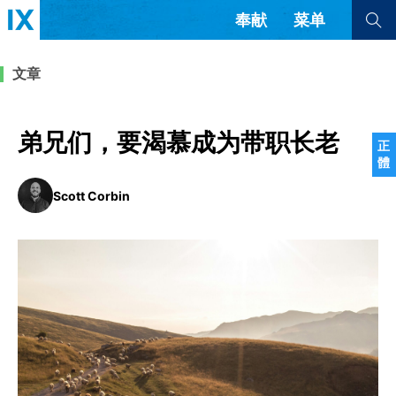
奉献
菜单
查看全部
查看全部
文章
文章
书评
访谈
问答
弟兄们，要渴慕成为带职长老
正
體
来信
Scott Corbin
隐私条款
其他的模式
教会带领
解经式讲道与神学
简体中文
正體中文
英语
福音传讲与宣教
成员制与教会纪律
西班牙语
葡萄牙语
俄语
乌兹别克语
达里语
波斯语
团契生活与祷告
法语
罗马尼亚语
波兰语
越南语
意大利语
德语
韩语
土耳其语
阿拉伯语
阿尔巴尼亚语
塞尔维亚语
柬埔寨语