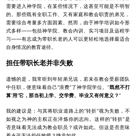
需要进入神学院，在某些情况下，这甚至可能是不明智
的。那些既有全职工作、又有家庭和教会职责的弟兄，
需要综合考量多方面因素。然而，由于神学培训如今形
式多样——包括神学院、教会内训、实习项目及远程学
习——有志成为带职长老的人可以更轻松地选择最适合
自身情况的教育途径。
担任带职长老并非失败
遗憾的是，我常听到年轻弟兄说，若未在教会受薪团队
中任职，便意味着自己“浪费”了神学院学位。“
既然不打
算‘用’它，那当初上学、交学费、毕业又有何意义？
”
我的建议是：与其将职业道路上的“转折”视为失败，不
如视之为神的主权正在淬炼你的志向。这样的“转折”是
否意味着无法成为教会职员？或许如此。但这是否意味
着永远无法担任牧师？绝非如此。