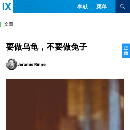
奉献
菜单
查看全部
查看全部
文章
文章
书评
访谈
问答
要做乌龟，不要做兔子
正
體
来信
Jeramie Rinne
隐私条款
其他的模式
教会带领
解经式讲道与神学
简体中文
正體中文
英语
福音传讲与宣教
成员制与教会纪律
西班牙语
葡萄牙语
俄语
乌兹别克语
达里语
波斯语
团契生活与祷告
法语
罗马尼亚语
波兰语
越南语
意大利语
德语
韩语
土耳其语
阿拉伯语
阿尔巴尼亚语
塞尔维亚语
柬埔寨语