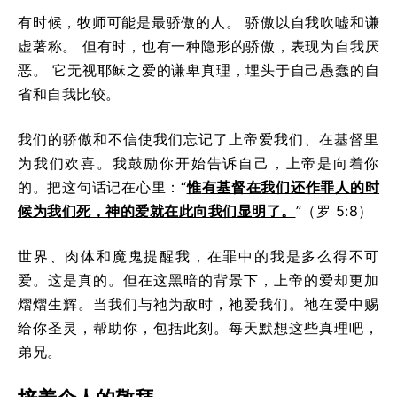
有时候，牧师可能是最骄傲的人。 骄傲以自我吹嘘和谦
虚著称。 但有时，也有一种隐形的骄傲，表现为自我厌
恶。 它无视耶稣之爱的谦卑真理，埋头于自己愚蠢的自
省和自我比较。
我们的骄傲和不信使我们忘记了上帝爱我们、在基督里
为我们欢喜。我鼓励你开始告诉自己，上帝是向着你
的。把这句话记在心里：“
惟
有基督在我们还作罪人的时
候为我们死，神的爱就在此向我们显明了。
”（罗 5:8）
世界、肉体和魔鬼提醒我，在罪中的我是多么得不可
爱。这是真的。但在这黑暗的背景下，上帝的爱却更加
熠熠生辉。当我们与祂为敌时，祂爱我们。祂在爱中赐
给你圣灵，帮助你，包括此刻。每天默想这些真理吧，
弟兄。