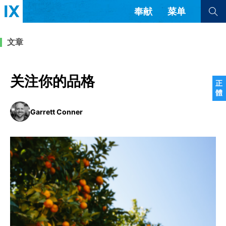
奉献
菜单
查看全部
查看全部
文章
文章
书评
访谈
问答
关注你的品格
正
體
来信
Garrett Conner
隐私条款
其他的模式
教会带领
解经式讲道与神学
简体中文
正體中文
英语
福音传讲与宣教
成员制与教会纪律
西班牙语
葡萄牙语
俄语
乌兹别克语
达里语
波斯语
团契生活与祷告
法语
罗马尼亚语
波兰语
越南语
意大利语
德语
韩语
土耳其语
阿拉伯语
阿尔巴尼亚语
塞尔维亚语
柬埔寨语