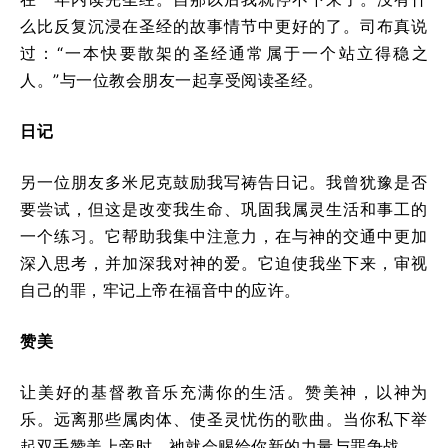
么比反复沉浸在圣经的故事情节中更好的了。司布真说
过：“一本快要散架的圣经通常属于一个站立得稳之
人。”与一位教会朋友一起享受阅读圣经。
日记
另一位朋友多米尼克鼓励我写祷告日记。我曾犹豫是否
要尝试，但这是改变我生命、巩固我属灵生活和事工的
一个练习。它帮助我集中注意力，在与神的交通中更加
深入思考，并加深我对神的爱。它迫使我坐下来，审视
自己的罪，牢记上帝在福音中的应许。
赞美
让美好的基督教音乐充满你的生活。赞美神，以神为
乐。远离那些属肉体、使圣灵忧伤的歌曲。当你私下举
起双手赞美上帝时，祂就会赐给你新的力量与罪争战。