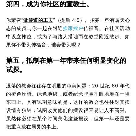
第四，成为你社区的宣教士。
你蒙召“
做传道的工夫
”（提后 4:5）。招募一些有属天心
志的成员与你一起在附近
挨家挨户
传福音。在社区活动
中设立摊位，或为了与路人搭讪而在教堂附近散步。如
果你不带头传福音，谁会带头呢？
第五，抵制在第一年带来任何明显变化的
试探。
没落的教会往往存在明显的审美问题：20 世纪 60 年代
的橙色座椅、绿色地毯，或者纪念牌匾扎眼地堆在一堆
东西上。具有讽刺意味的是，这样的教会也往往对其摆
设情有独钟，试图改变他们的摆设很容易让人不高兴。
虽然你必须在某个时间美化这些摆设，但第一年还是要
把重点放在属灵的事上。