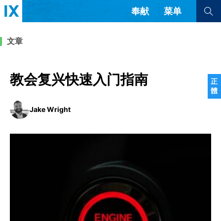
奉献
菜单
查看全部
查看全部
文章
文章
书评
访谈
问答
教会复兴快速入门指南
正
體
来信
Jake Wright
隐私条款
其他的模式
教会带领
解经式讲道与神学
简体中文
正體中文
英语
福音传讲与宣教
成员制与教会纪律
西班牙语
葡萄牙语
俄语
乌兹别克语
达里语
波斯语
团契生活与祷告
法语
罗马尼亚语
波兰语
越南语
意大利语
德语
韩语
土耳其语
阿拉伯语
阿尔巴尼亚语
塞尔维亚语
柬埔寨语