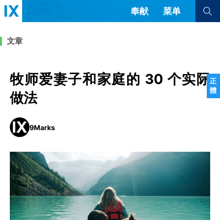
奉献
菜单
查看全部
查看全部
文章
文章
书评
访谈
问答
牧师爱妻子和家庭的 30 个实际
正
體
来信
做法
隐私条款
其他的模式
9Marks
教会带领
解经式讲道与神学
简体中文
正體中文
英语
福音传讲与宣教
成员制与教会纪律
西班牙语
葡萄牙语
俄语
乌兹别克语
达里语
波斯语
团契生活与祷告
法语
罗马尼亚语
波兰语
越南语
意大利语
德语
韩语
土耳其语
阿拉伯语
阿尔巴尼亚语
塞尔维亚语
柬埔寨语