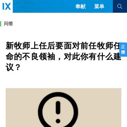
奉献
菜单
查看全部
查看全部
问答
文章
书评
访谈
问答
新牧师上任后要面对前任牧师任
正
體
来信
命的不良领袖，对此你有什么建
议？
隐私条款
其他的模式
教会带领
解经式讲道与神学
简体中文
正體中文
英语
福音传讲与宣教
成员制与教会纪律
西班牙语
葡萄牙语
俄语
乌兹别克语
达里语
波斯语
团契生活与祷告
法语
罗马尼亚语
波兰语
越南语
意大利语
德语
韩语
土耳其语
阿拉伯语
阿尔巴尼亚语
塞尔维亚语
柬埔寨语