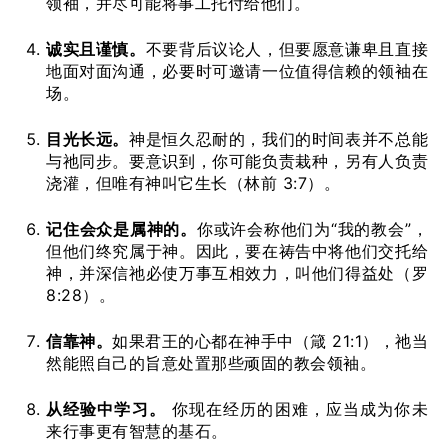
领袖，并尽可能将事工托付给他们。
诚实且谨慎。
不要背后议论人，但要愿意谦卑且直接
地面对面沟通，必要时可邀请一位值得信赖的领袖在
场。
目光长远。
神是恒久忍耐的，我们的时间表并不总能
与祂同步。要意识到，你可能负责栽种，另有人负责
浇灌，但唯有神叫它生长（林前 3:7）。
记住会众是属神的。
你或许会称他们为“我的教会”，
但他们终究属于神。因此，要在祷告中将他们交托给
神，并深信祂必使万事互相效力，叫他们得益处（罗
8:28）。
信靠神。
如果君王的心都在神手中（箴 21:1），祂当
然能照自己的旨意处置那些顽固的教会领袖。
从经验中学习。
你现在经历的困难，应当成为你未
来行事更有智慧的基石。