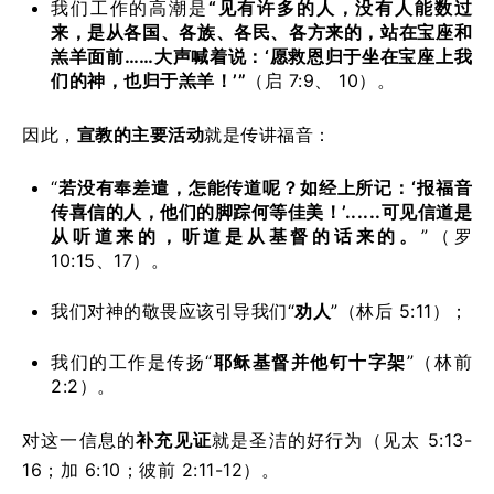
我们工作的高潮是
“见有许多的人，没有人能数过
来，是从各国、各族、各民、各方来的，站在宝座和
羔羊面前……大声喊着说：‘愿救恩归于坐在宝座上我
们的神，也归于羔羊！’”
（启 7:9、 10）。
因此，
宣教的主要活动
就是传讲福音：
“
若没有奉差遣，怎能传道呢？如经上所记：‘报福音
传喜信的人，他们的脚踪何等佳美！’......可见信道是
从听道来的，听道是从基督的话来的。
”（罗
10:15、17）。
我们对神的敬畏应该引导我们“
劝人
”（林后 5:11）；
我们的工作是传扬“
耶稣基督并他钉十字架
”（林前
2:2）。
对这一信息的
补充见证
就是圣洁的好行为（见太 5:13-
16；加 6:10；彼前 2:11-12）。