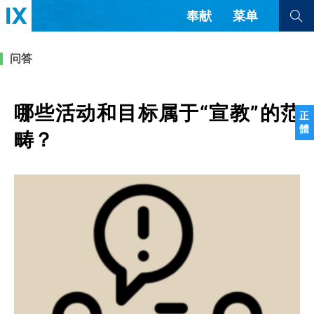
奉献
菜单
查看全部
查看全部
问答
文章
书评
访谈
问答
哪些活动和目标属于“宣教”的范
正
體
来信
畴？
隐私条款
其他的模式
教会带领
解经式讲道与神学
简体中文
正體中文
英语
福音传讲与宣教
成员制与教会纪律
西班牙语
葡萄牙语
俄语
乌兹别克语
达里语
波斯语
团契生活与祷告
法语
罗马尼亚语
波兰语
越南语
意大利语
德语
韩语
土耳其语
阿拉伯语
阿尔巴尼亚语
塞尔维亚语
柬埔寨语