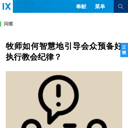
奉献
菜单
查看全部
查看全部
问答
文章
书评
访谈
问答
牧师如何智慧地引导会众预备好
正
體
来信
执行教会纪律？
隐私条款
其他的模式
教会带领
解经式讲道与神学
简体中文
正體中文
英语
福音传讲与宣教
成员制与教会纪律
西班牙语
葡萄牙语
俄语
乌兹别克语
达里语
波斯语
团契生活与祷告
法语
罗马尼亚语
波兰语
越南语
意大利语
德语
韩语
土耳其语
阿拉伯语
阿尔巴尼亚语
塞尔维亚语
柬埔寨语