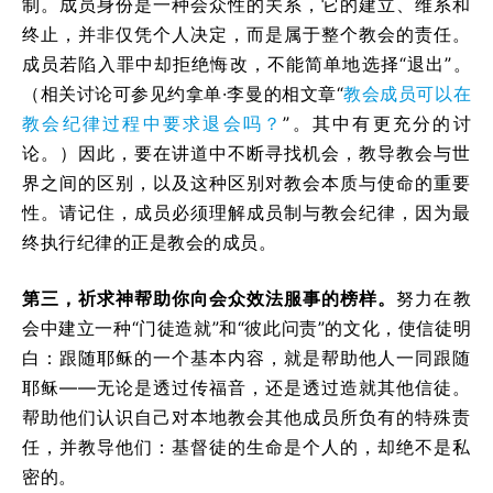
制。成员身份是一种会众性的关系，它的建立、维系和
终止，并非仅凭个人决定，而是属于整个教会的责任。
成员若陷入罪中却拒绝悔改，不能简单地选择“退出”。
（相关讨论可参见约拿单·李曼的相文章“
教会成员可以在
教会纪律过程中要求退会吗？
”。其中有更充分的讨
论。）因此，要在讲道中不断寻找机会，教导教会与世
界之间的区别，以及这种区别对教会本质与使命的重要
性。请记住，成员必须理解成员制与教会纪律，因为最
终执行纪律的正是教会的成员。
第三，祈求神帮助你向会众效法服事的榜样。
努力在教
会中建立一种“门徒造就”和“彼此问责”的文化，使信徒明
白：跟随耶稣的一个基本内容，就是帮助他人一同跟随
耶稣——无论是透过传福音，还是透过造就其他信徒。
帮助他们认识自己对本地教会其他成员所负有的特殊责
任，并教导他们：基督徒的生命是个人的，却绝不是私
密的。