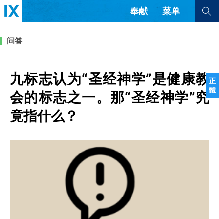
奉献
菜单
查看全部
查看全部
问答
文章
书评
访谈
问答
九标志认为“圣经神学”是健康教
正
體
来信
会的标志之一。那“圣经神学”究
竟指什么？
隐私条款
其他的模式
教会带领
解经式讲道与神学
简体中文
正體中文
英语
福音传讲与宣教
成员制与教会纪律
西班牙语
葡萄牙语
俄语
乌兹别克语
达里语
波斯语
团契生活与祷告
法语
罗马尼亚语
波兰语
越南语
意大利语
德语
韩语
土耳其语
阿拉伯语
阿尔巴尼亚语
塞尔维亚语
柬埔寨语