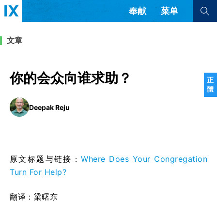
奉献
菜单
查看全部
查看全部
文章
文章
书评
访谈
问答
你的会众向谁求助？
正
體
来信
Deepak Reju
隐私条款
其他的模式
教会带领
解经式讲道与神学
简体中文
正體中文
英语
福音传讲与宣教
成员制与教会纪律
西班牙语
葡萄牙语
俄语
原文标题与链接：
Where Does Your Congregation
乌兹别克语
达里语
波斯语
Turn For Help?
团契生活与祷告
法语
罗马尼亚语
波兰语
越南语
意大利语
德语
翻译：梁曙东
韩语
土耳其语
阿拉伯语
阿尔巴尼亚语
塞尔维亚语
柬埔寨语