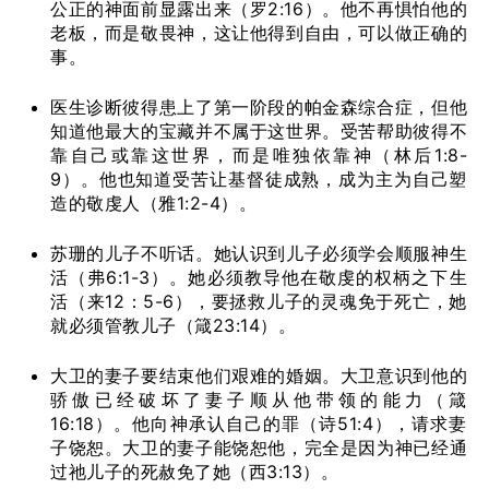
公正的神面前显露出来（罗2:16）。他不再惧怕他的
老板，而是敬畏神，这让他得到自由，可以做正确的
事。
医生诊断彼得患上了第一阶段的帕金森综合症，但他
知道他最大的宝藏并不属于这世界。受苦帮助彼得不
靠自己或靠这世界，而是唯独依靠神（林后1:8-
9）。他也知道受苦让基督徒成熟，成为主为自己塑
造的敬虔人（雅1:2-4）。
苏珊的儿子不听话。她认识到儿子必须学会顺服神生
活（弗6:1-3）。她必须教导他在敬虔的权柄之下生
活（来12：5-6），要拯救儿子的灵魂免于死亡，她
就必须管教儿子（箴23:14）。
大卫的妻子要结束他们艰难的婚姻。大卫意识到他的
骄傲已经破坏了妻子顺从他带领的能力（箴
16:18）。他向神承认自己的罪（诗51:4），请求妻
子饶恕。大卫的妻子能饶恕他，完全是因为神已经通
过祂儿子的死赦免了她（西3:13）。