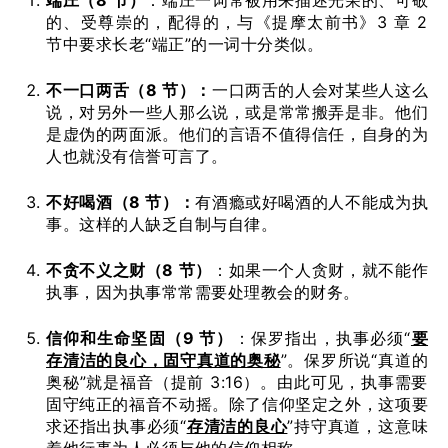
的、受尊崇的，配得的，与《提摩太前书》3 章 2
节中要求长老“端正”的一词十分类似。
不一口两舌（
8
节）：
一口两舌的人会对某些人这么
说，对另外一些人那么说，或是常常搬弄是非。他们
是虚伪的两面派。他们的言语不值得信任，自身的为
人也就没有信誉可言了。
不好喝酒（
8
节）：
有酒瘾或好喝酒的人不能成为执
事。这样的人缺乏自制与自律。
不贪不义之财（
8
节）
：如果一个人贪财，就不能作
执事，因为执事常常需要处理教会的财务。
信仰和生命坚固（
9
节）
：保罗指出，执事必须“
要
存清洁的良心，固守真道的奥秘
”。保罗所说“真道的
奥秘”就是福音（提前 3:16）。由此可见，执事需要
固守纯正的福音不动摇。除了信仰坚定之外，这项要
求还指出执事必须“
存清洁的良心
”持守真道，这意味
着他行事为人必须与他的信仰相称。