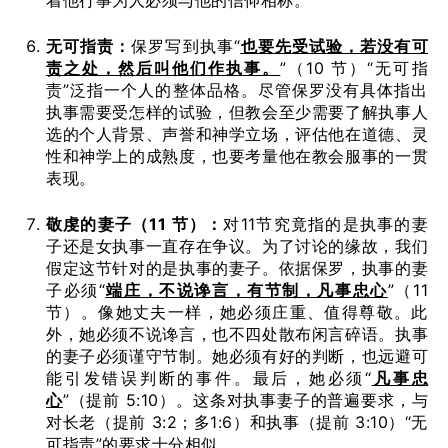
无可指责：
保罗写到执事“
也要先受试验，若没有可
责之处，然后叫他们作执事。
”（10 节）“无可指
责”泛指一个人的整体品格。尽管保罗没有具体指出
执事需要受怎样的试验，但教会至少需要了解执事人
选的个人背景、声誉和神学立场，评估他在道德、灵
性和神学上的成熟度，也要考量他在教会服事的一贯
表现。
敬虔的妻子（
11
节）：
对11节究竟指的是执事的妻
子还是女执事一直存在争议。为了讨论的缘故，我们
假定这节针对的是执事的妻子。依据保罗，执事的妻
子必须“
端庄，不说谗言，有节制，凡事忠心
”（11
节）。像她丈夫一样，她必须庄重、值得尊敬。此
外，她必须不说谗言，也不四处散布闲言碎语。执事
的妻子必须谨守节制。她必须有好的判断，也远避可
能引发错误判断的事件。最后，她必须“
凡事忠
心
”（提前 5:10）。这条对执事妻子的普遍要求，与
对长老（提前 3:2；多1:6）和执事（提前 3:10）“无
可指责”的要求十分相似。