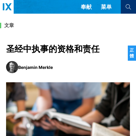
奉献
菜单
查看全部
查看全部
文章
文章
书评
访谈
问答
圣经中执事的资格和责任
正
體
来信
Benjamin Merkle
隐私条款
其他的模式
教会带领
解经式讲道与神学
简体中文
正體中文
英语
福音传讲与宣教
成员制与教会纪律
西班牙语
葡萄牙语
俄语
乌兹别克语
达里语
波斯语
团契生活与祷告
法语
罗马尼亚语
波兰语
越南语
意大利语
德语
韩语
土耳其语
阿拉伯语
阿尔巴尼亚语
塞尔维亚语
柬埔寨语