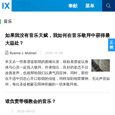
奉献
菜单
查看全部
查看全部
音乐
如果我没有音乐天赋，我如何在音乐敬拜中获得最
文章
书评
访谈
问答
正
大益处？
體
来信
Ryanne J. Molinari
|
2025-12-06
隐私条款
其他的模式
本文从一些基督徒歌唱的困难出发，鼓励基督徒以身
体与心灵一起投入敬拜。作者指出，良好的姿态不仅
教会带领
解经式讲道与神学
改善发声，也能帮助我们以勇气回应神。同时，那些
简体中文
正體中文
英语
在不适中仍忠心开口歌唱的信徒，同样深刻地荣耀神。无论声音如
福音传讲与宣教
成员制与教会纪律
西班牙语
葡萄牙语
俄语
何，每位圣徒都蒙召用神所赐的一切来敬拜祂。
乌兹别克语
达里语
波斯语
团契生活与祷告
法语
罗马尼亚语
波兰语
谁负责带领教会的音乐？
越南语
意大利语
德语
韩语
土耳其语
阿拉伯语
|
2025-08-02
阿尔巴尼亚语
塞尔维亚语
柬埔寨语