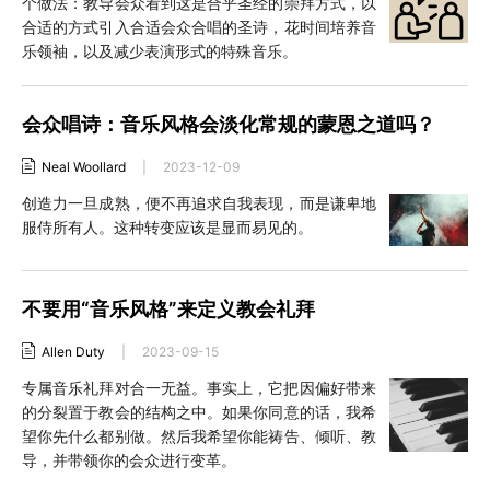
个做法：教导会众看到这是合乎圣经的崇拜方式，以
合适的方式引入合适会众合唱的圣诗，花时间培养音
乐领袖，以及减少表演形式的特殊音乐。
会众唱诗：音乐风格会淡化常规的蒙恩之道吗？
Neal Woollard
|
2023-12-09
创造力一旦成熟，便不再追求自我表现，而是谦卑地
服侍所有人。这种转变应该是显而易见的。
不要用“音乐风格”来定义教会礼拜
Allen Duty
|
2023-09-15
专属音乐礼拜对合一无益。事实上，它把因偏好带来
的分裂置于教会的结构之中。如果你同意的话，我希
望你先什么都别做。然后我希望你能祷告、倾听、教
导，并带领你的会众进行变革。