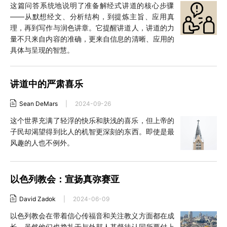
这篇问答系统地说明了准备解经式讲道的核心步骤
——从默想经文、分析结构，到提炼主旨、应用真
理，再到写作与润色讲章。它提醒讲道人，讲道的力
量不只来自内容的准确，更来自信息的清晰、应用的
具体与呈现的智慧。
讲道中的严肃喜乐
Sean DeMars
|
2024-09-26
这个世界充满了轻浮的快乐和肤浅的喜乐，但上帝的
子民却渴望得到比人的机智更深刻的东西。即使是最
风趣的人也不例外。
以色列教会：宣扬真弥赛亚
David Zadok
|
2024-06-09
以色列教会在带着信心传福音和关注教义方面都在成
长，虽然他们也挣扎于与外邦人基督徒认同所要付上