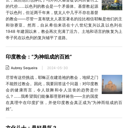
的代价……以色列的教会是一个矛盾体。基督教起源
于以色列，但近两千年来，犹太人中几乎不存在基督
的教会——尽管一直有犹太人甚至著名的拉比相信耶稣是他们的主
和弥赛亚。然而，自从希伯来语在十八世纪复兴以及以色列在
1948 年建国以来，教会再次充满了活力。土地和语言的恢复为上
帝子民在以色列的复兴铺平了道路。
印度教会：“为神组成的百姓”
Aubrey Sequeira
|
2024-05-30
尽管有这些挑战，耶稣正在建造祂的教会，地狱之门
不能胜过教会。因此，我要回答这个问题：对印度教
会的健康而言，令人鼓舞和令人沮丧的趋势是什
么？……我希望我们能像慕理那样祷告——主的国度
在真理中在印度扩张，并使印度教会真正成为“为神而组成的百
姓”。
文化斗士：是好是坏？