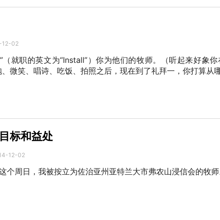
-12-02
”（就职的英文为“Install”）你为他们的牧师。（听起来好象
抱、微笑、唱诗、吃饭、拍照之后，现在到了礼拜一，你打算从
目标和益处
14-12-02
日，在这个周日，我被按立为佐治亚州亚特兰大市弗农山浸信会的牧师