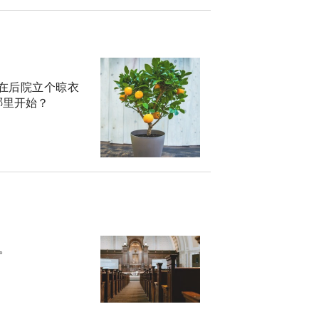
你在后院立个晾衣
哪里开始？
。