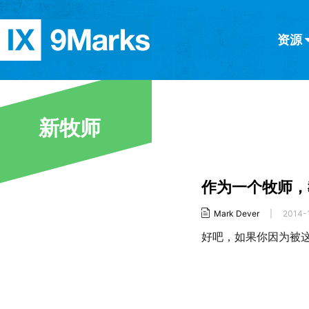
资源
简体中文
正體中文
英语
西班牙语
意大利语
德语
分类
新牧师
隐私条款
文章
作为一个牧师，
Mark Dever
|
2014-
好吧，如果你因为被