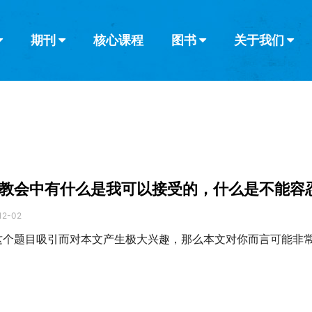
期刊
核心课程
图书
关于我们
查看全部
查看全部
葡萄牙语
俄语
乌兹别克语
达里语
波斯
韩语
土耳其语
阿拉伯语
阿尔巴尼亚语
栏目
其他的模式
什么是健康教
教会带领
书评
解经式讲道与
访谈
教会中有什么是我可以接受的，什么是不能容
12-02
这个题目吸引而对本文产生极大兴趣，那么本文对你而言可能非