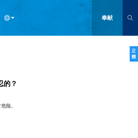
奉献
语
法语
罗马尼亚语
波兰语
越南语
塞尔维亚语
柬埔寨语
正
體
会的九个标志？
什么是九标志事工？
神学
福音传讲与宣教
问答
成
忍的？
常危险。