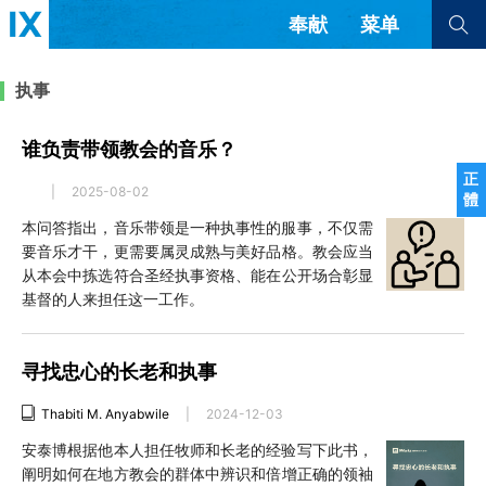
奉献
菜单
查看全部
查看全部
执事
谁负责带领教会的音乐？
文章
书评
访谈
问答
正
|
2025-08-02
體
来信
本问答指出，音乐带领是一种执事性的服事，不仅需
要音乐才干，更需要属灵成熟与美好品格。教会应当
隐私条款
其他的模式
从本会中拣选符合圣经执事资格、能在公开场合彰显
教会带领
解经式讲道与神学
基督的人来担任这一工作。
简体中文
正體中文
英语
福音传讲与宣教
成员制与教会纪律
西班牙语
葡萄牙语
俄语
寻找忠心的长老和执事
乌兹别克语
达里语
波斯语
团契生活与祷告
法语
罗马尼亚语
波兰语
Thabiti M. Anyabwile
|
2024-12-03
越南语
意大利语
德语
安泰博根据他本人担任牧师和长老的经验写下此书，
韩语
土耳其语
阿拉伯语
阐明如何在地方教会的群体中辨识和倍增正确的领袖
阿尔巴尼亚语
塞尔维亚语
柬埔寨语