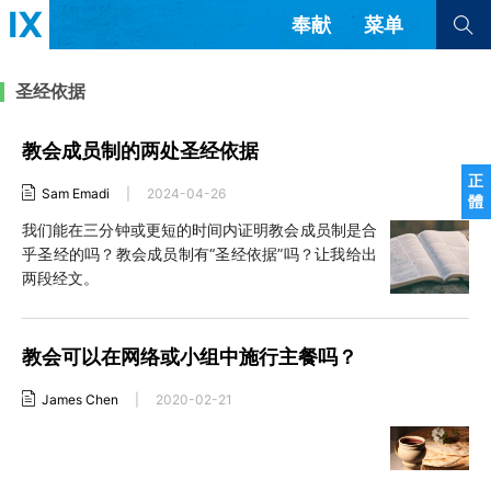
奉献
菜单
查看全部
查看全部
圣经依据
教会成员制的两处圣经依据
文章
书评
访谈
问答
正
Sam Emadi
|
2024-04-26
體
来信
我们能在三分钟或更短的时间内证明教会成员制是合
乎圣经的吗？教会成员制有“圣经依据”吗？让我给出
隐私条款
其他的模式
两段经文。
教会带领
解经式讲道与神学
简体中文
正體中文
英语
福音传讲与宣教
成员制与教会纪律
教会可以在网络或小组中施行主餐吗？
西班牙语
葡萄牙语
俄语
乌兹别克语
达里语
波斯语
团契生活与祷告
James Chen
|
2020-02-21
法语
罗马尼亚语
波兰语
越南语
意大利语
德语
韩语
土耳其语
阿拉伯语
阿尔巴尼亚语
塞尔维亚语
柬埔寨语