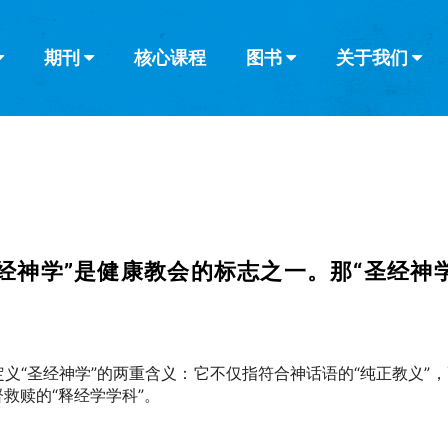
期刊
核心课程
图书
关于我们
查看全部
查看全部
葡萄牙语
俄语
乌兹别克语
达里语
波斯
韩语
土耳其语
阿拉伯语
阿尔巴尼亚语
栏目
其他的模式
什么是健康教
教会带领
书评
解经式讲道与
访谈
经神学”是健康教会的标志之一。那“圣经神
义“圣经神学”的两重含义：它不仅指符合神话语的“纯正教义”
救赎的“释经学学科”。