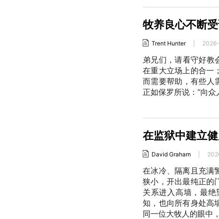
牧养良心不断受
Trent Hunter
|
2026
弟兄们，请看守好教
在重大立场上的合一
而需要帮助，有些人
正如保罗所说：“向众人
在监狱中建立健
David Graham
|
202
在冰冷、隔离且充满
狭小，开出最纯正的
关系进入高墙，最绝
知，也向所有身处高
同一位大牧人的眼中