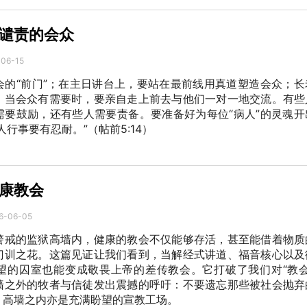
谴责的会众
-06-15
会的“前门”；在主日讲台上，要站在最前线用真道塑造会众；长
；当会众有需要时，要亲自走上前去与他们一对一地交流。有些
需要鼓励，还有些人需要责备。要准备好为每位“病人”的灵魂开
行事要有忍耐。”（帖前5:14）
康教会
6-06-05
警戒的监狱高墙内，健康的教会不仅能够存活，甚至能借着物质
门训之花。这篇见证让我们看到，当解经式讲道、福音核心以及
望的囚室也能变成敬畏上帝的差传教会。它打破了我们对“教会
墙之外的牧者与信徒发出震撼的呼吁：不要遗忘那些被社会抛弃
，高墙之内亦是充满盼望的宣教工场。