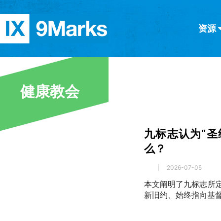
资源
简体中文
正體中文
英语
西班牙语
意大利语
德语
分类
健康教会
隐私条款
文章
九标志认为“圣
么？
|
2026-07-05
本文阐明了九标志所定
新旧约、始终指向基督