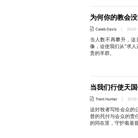
为何你的教会没
Caleb Davis
|
2026-
当人数不再攀升，这
像，迫使我们从“求人
贵的羊群。
当我们行使天国
Trent Hunter
|
2026
这封牧者写给会众的
督的托付与会众的责
的同在里，守护着基