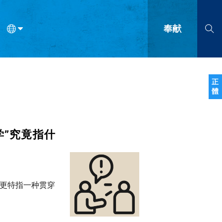
奉献
语
法语
罗马尼亚语
波兰语
越南语
塞尔维亚语
柬埔寨语
正
體
会的九个标志？
什么是九标志事工？
神学
福音传讲与宣教
问答
成
学”究竟指什
，更特指一种贯穿